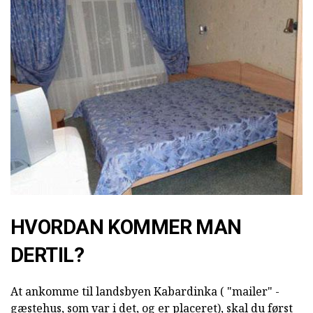
HVORDAN KOMMER MAN
DERTIL?
At ankomme til landsbyen Kabardinka ( "mailer" -
gæstehus, som var i det, og er placeret), skal du først