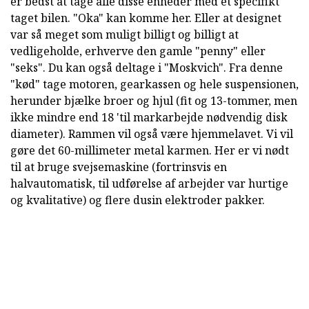
er bedst at tage alle disse enheder med et specifikt
taget bilen. "Oka" kan komme her. Eller at designet
var så meget som muligt billigt og billigt at
vedligeholde, erhverve den gamle "penny" eller
"seks". Du kan også deltage i "Moskvich". Fra denne
"kød" tage motoren, gearkassen og hele suspensionen,
herunder bjælke broer og hjul (fit og 13-tommer, men
ikke mindre end 18 'til markarbejde nødvendig disk
diameter). Rammen vil også være hjemmelavet. Vi vil
gøre det 60-millimeter metal karmen. Her er vi nødt
til at bruge svejsemaskine (fortrinsvis en
halvautomatisk, til udførelse af arbejder var hurtige
og kvalitative) og flere dusin elektroder pakker.