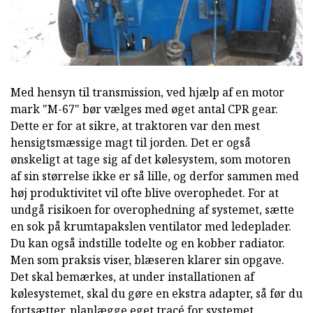
Med hensyn til transmission, ved hjælp af en motor
mark "M-67" bør vælges med øget antal CPR gear.
Dette er for at sikre, at traktoren var den mest
hensigtsmæssige magt til jorden. Det er også
ønskeligt at tage sig af det kølesystem, som motoren
af sin størrelse ikke er så lille, og derfor sammen med
høj produktivitet vil ofte blive overophedet. For at
undgå risikoen for overophedning af systemet, sætte
en sok på krumtapakslen ventilator med ledeplader.
Du kan også indstille todelte og en kobber radiator.
Men som praksis viser, blæseren klarer sin opgave.
Det skal bemærkes, at under installationen af
kølesystemet, skal du gøre en ekstra adapter, så før du
fortsætter, planlægge eget tracé for systemet.