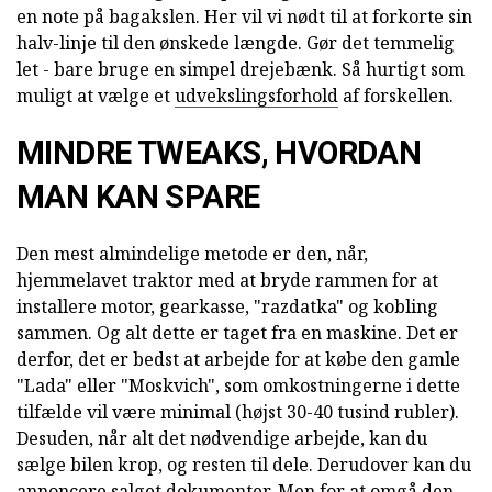
en note på bagakslen. Her vil vi nødt til at forkorte sin
halv-linje til den ønskede længde. Gør det temmelig
let - bare bruge en simpel drejebænk. Så hurtigt som
muligt at vælge et
udvekslingsforhold
af forskellen.
MINDRE TWEAKS, HVORDAN
MAN KAN SPARE
Den mest almindelige metode er den, når,
hjemmelavet traktor med at bryde rammen for at
installere motor, gearkasse, "razdatka" og kobling
sammen. Og alt dette er taget fra en maskine. Det er
derfor, det er bedst at arbejde for at købe den gamle
"Lada" eller "Moskvich", som omkostningerne i dette
tilfælde vil være minimal (højst 30-40 tusind rubler).
Desuden, når alt det nødvendige arbejde, kan du
sælge bilen krop, og resten til dele. Derudover kan du
annoncere salget dokumenter. Men for at omgå den