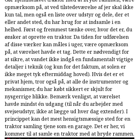
opmærksom på, at ved tilstedeværelse af jer skal ikke
kun tal, men også en liste over udstyr og dele, der et
eller andet sted, du har brug for at indsamle i en
helhed. Først og fremmest tænke over, hvor det er, du
ønsker at oprette en traktor. Da tiden for udførelsen
af disse værker kan måles i uger, være opmærksom
på, at værelset havde et tag. Dette er nødvendigt for
at sikre, at vandet ikke indgå en fundamentalt vigtige
detaljer i teknik (og kun for det faktum, at solen er
ikke meget tyk eftermiddag hoved). Hvis det er et
privat hjem, tror også på, at alle de instrumenter og
mekanismer, du har købt sikkert er skjult for
nysgerrige blikke. Bemærk venligst, at værelset
havde mindst én udgang (til når du arbejder med
svejseudstyr, ikke at lægge ud hver dag extender). I
princippet kan det mest hensigtsmæssige sted for en
traktor samling tjene som en garage. Det er her, vi
kommer til at samle en traktor med at bryde rammen.