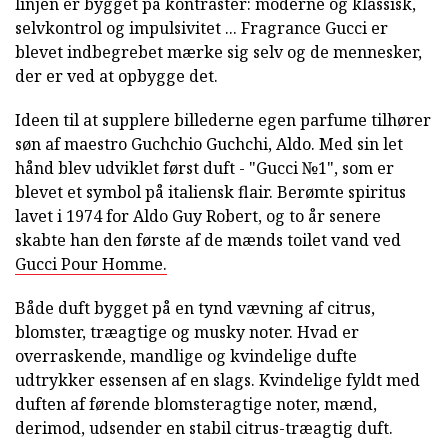
linjen er bygget på kontraster: moderne og klassisk,
selvkontrol og impulsivitet ... Fragrance Gucci er
blevet indbegrebet mærke sig selv og de mennesker,
der er ved at opbygge det.
Ideen til at supplere billederne egen parfume tilhører
søn af maestro Guchchio Guchchi, Aldo. Med sin let
hånd blev udviklet først duft - "Gucci №1", som er
blevet et symbol på italiensk flair. Berømte spiritus
lavet i 1974 for Aldo Guy Robert, og to år senere
skabte han den første af de mænds toilet vand ved
Gucci Pour Homme.
Både duft bygget på en tynd vævning af citrus,
blomster, træagtige og musky noter. Hvad er
overraskende, mandlige og kvindelige dufte
udtrykker essensen af en slags. Kvindelige fyldt med
duften af førende blomsteragtige noter, mænd,
derimod, udsender en stabil citrus-træagtig duft.