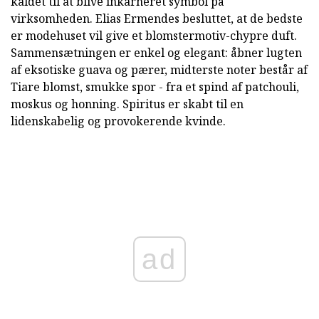
kaldet til at blive inkarneret symbol på
virksomheden. Elias Ermendes besluttet, at de bedste
er modehuset vil give et blomstermotiv-chypre duft.
Sammensætningen er enkel og elegant: åbner lugten
af eksotiske guava og pærer, midterste noter består af
Tiare blomst, smukke spor - fra et spind af patchouli,
moskus og honning. Spiritus er skabt til en
lidenskabelig og provokerende kvinde.
ad