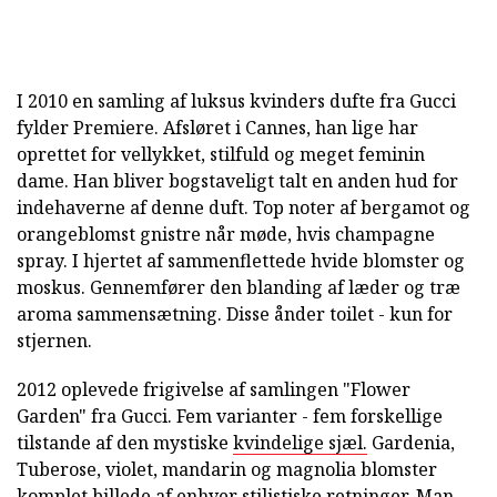
I 2010 en samling af luksus kvinders dufte fra Gucci
fylder Premiere. Afsløret i Cannes, han lige har
oprettet for vellykket, stilfuld og meget feminin
dame. Han bliver bogstaveligt talt en anden hud for
indehaverne af denne duft. Top noter af bergamot og
orangeblomst gnistre når møde, hvis champagne
spray. I hjertet af sammenflettede hvide blomster og
moskus. Gennemfører den blanding af læder og træ
aroma sammensætning. Disse ånder toilet - kun for
stjernen.
2012 oplevede frigivelse af samlingen "Flower
Garden" fra Gucci. Fem varianter - fem forskellige
tilstande af den mystiske
kvindelige sjæl.
Gardenia,
Tuberose, violet, mandarin og magnolia blomster
komplet billede af enhver stilistiske retninger. Man