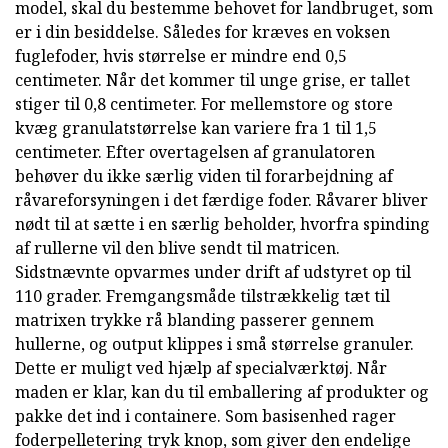
model, skal du bestemme behovet for landbruget, som
er i din besiddelse. Således for kræves en voksen
fuglefoder, hvis størrelse er mindre end 0,5
centimeter. Når det kommer til unge grise, er tallet
stiger til 0,8 centimeter. For mellemstore og store
kvæg granulatstørrelse kan variere fra 1 til 1,5
centimeter. Efter overtagelsen af granulatoren
behøver du ikke særlig viden til forarbejdning af
råvareforsyningen i det færdige foder. Råvarer bliver
nødt til at sætte i en særlig beholder, hvorfra spinding
af rullerne vil den blive sendt til matricen.
Sidstnævnte opvarmes under drift af udstyret op til
110 grader. Fremgangsmåde tilstrækkelig tæt til
matrixen trykke rå blanding passerer gennem
hullerne, og output klippes i små størrelse granuler.
Dette er muligt ved hjælp af specialværktøj. Når
maden er klar, kan du til emballering af produkter og
pakke det ind i containere. Som basisenhed rager
foderpelletering tryk knop, som giver den endelige