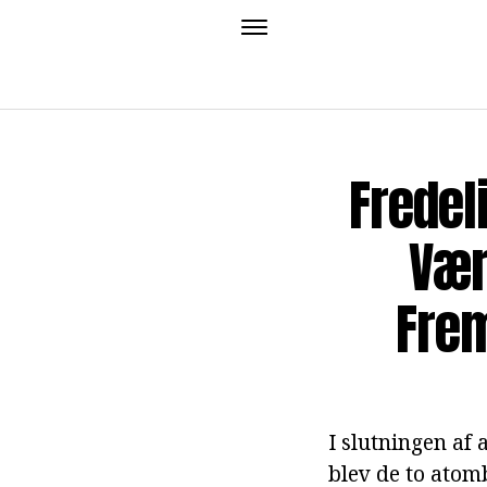
Fredel
Vær
Frem
I slutningen af
blev de to ato