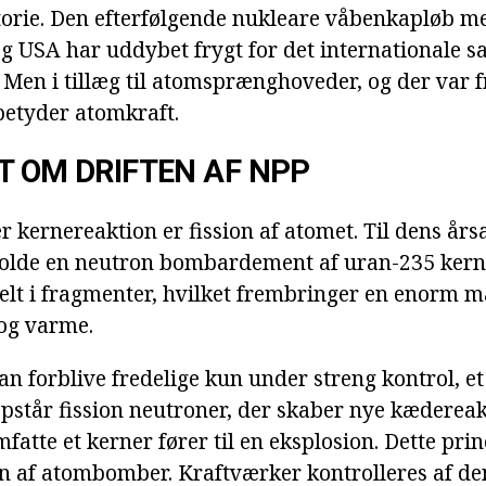
orie. Den efterfølgende nukleare våbenkapløb m
g USA har uddybet frygt for det internationale s
. Men i tillæg til atomsprænghoveder, og der var 
etyder atomkraft.
T OM DRIFTEN AF NPP
r kernereaktion er fission af atomet. Til dens årsa
holde en neutron bombardement af uran-235 kern
delt i fragmenter, hvilket frembringer en enorm 
og varme.
an forblive fredelige kun under streng kontrol, et
opstår fission neutroner, der skaber nye kædereak
fatte et kerner fører til en eksplosion. Dette princ
en af atombomber. Kraftværker kontrolleres af 