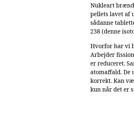
Nukleart brændse
pellets lavet af 
sådanne tablett
238 (denne isoto
Hvorfor har vi 
Arbejder fission
er reduceret. S
atomaffald. De u
korrekt. Kan væ
kun når det er 