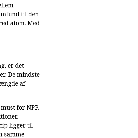
ellem
amfund til den
fred atom. Med
g, er det
er. De mindste
mængde af
 must for NPP.
tioner.
ip ligger til
den samme