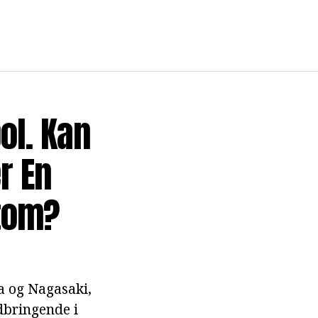
ol. Kan
r En
Atom?
a og Nagasaki,
dbringende i