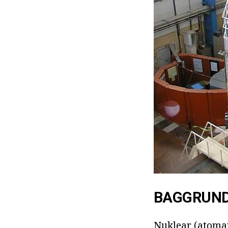
BAGGRUND
Nuklear (atomar