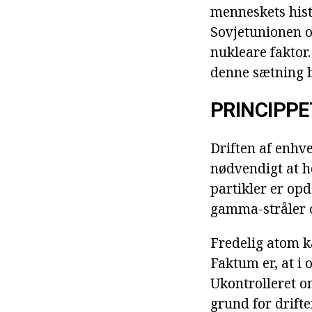
menneskets hist
Sovjetunionen o
nukleare faktor
denne sætning b
PRINCIPPE
Driften af enhve
nødvendigt at 
partikler er op
gamma-stråler 
Fredelig atom k
Faktum er, at i 
Ukontrolleret om
grund for drift