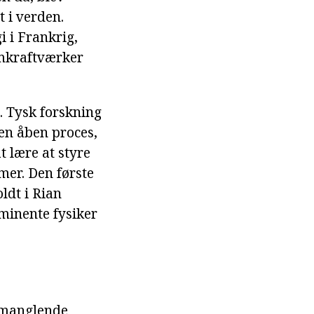
 i verden.
 i Frankrig,
omkraftværker
. Tysk forskning
 en åben proces,
 lære at styre
mer. Den første
oldt i Rian
minente fysiker
 manglende