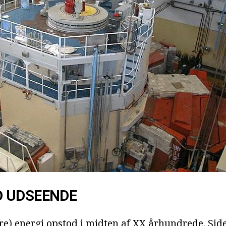
 UDSEENDE
e) energi opstod i midten af XX århundrede. Side