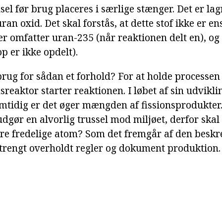
l før brug placeres i særlige stænger. Det er lagr
uran oxid. Det skal forstås, at dette stof ikke er en
er omfatter uran-235 (når reaktionen delt en), og
p er ikke opdelt).
brug for sådan et forhold? For at holde processen
sreaktor starter reaktionen. I løbet af sin udvikl
amtidig er det øger mængden af fissionsprodukter
dgør en alvorlig trussel mod miljøet, derfor skal
re fredelige atom? Som det fremgår af den beskr
strengt overholdt regler og dokument produktion.