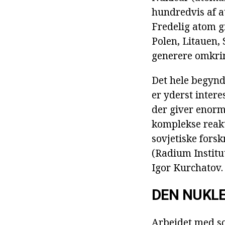
hundredvis af a
Fredelig atom g
Polen, Litauen,
generere omkring
Det hele begyndt
er yderst intere
der giver enorm
komplekse reakt
sovjetiske forsk
(Radium Institu
Igor Kurchatov.
DEN NUKL
Arbejdet med s