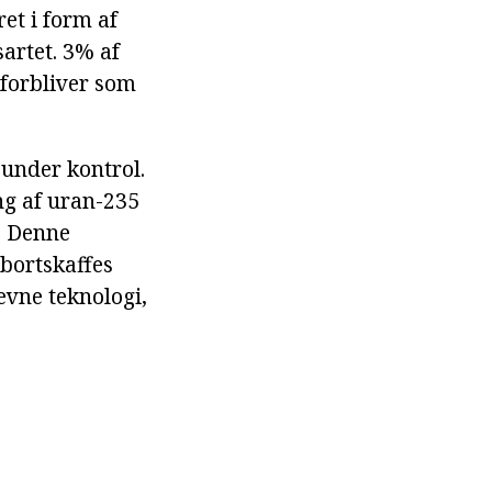
et i form af
sartet. 3% af
 forbliver som
 under kontrol.
ing af uran-235
. Denne
 bortskaffes
evne teknologi,