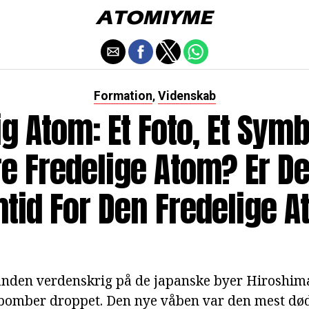
Formation
Videnskab
,
ig Atom: Et Foto, Et Symb
e Fredelige Atom? Er De
tid For Den Fredelige 
 anden verdenskrig på de japanske byer Hiroshim
mbomber droppet. Den nye våben var den mest dø