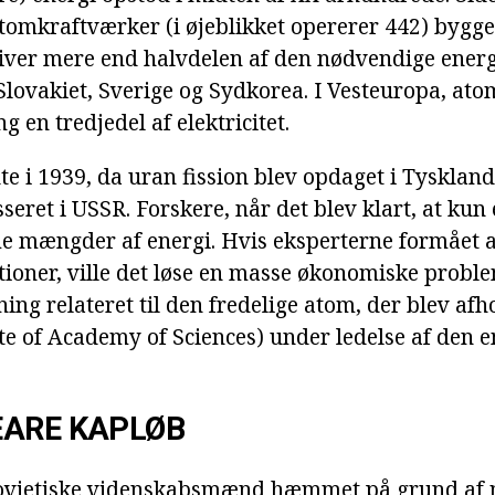
tomkraftværker (i øjeblikket opererer 442) bygget
iver mere end halvdelen af den nødvendige energi
 Slovakiet, Sverige og Sydkorea. I Vesteuropa, at
 en tredjedel af elektricitet.
e i 1939, da uran fission blev opdaget i Tyskland
sseret i USSR. Forskere, når det blev klart, at kun
e mængder af energi. Hvis eksperterne formået at
ioner, ville det løse en masse økonomiske proble
ning relateret til den fredelige atom, der blev afh
te of Academy of Sciences) under ledelse af den e
EARE KAPLØB
ovjetiske videnskabsmænd hæmmet på grund af