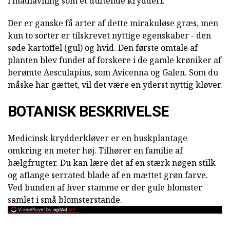
i madlavning som et duftende krydderi.
Der er ganske få arter af dette mirakuløse græs, men
kun to sorter er tilskrevet nyttige egenskaber - den
søde kartoffel (gul) og hvid. Den første omtale af
planten blev fundet af forskere i de gamle krøniker af
berømte Aesculapius, som Avicenna og Galen. Som du
måske har gættet, vil det være en yderst nyttig kløver.
BOTANISK BESKRIVELSE
Medicinsk krydderkløver er en buskplantage
omkring en meter høj. Tilhører en familie af
bælgfrugter. Du kan lære det af en stærk nøgen stilk
og aflange serrated blade af en mættet grøn farve.
Ved bunden af hver stamme er der gule blomster
samlet i små blomsterstande.