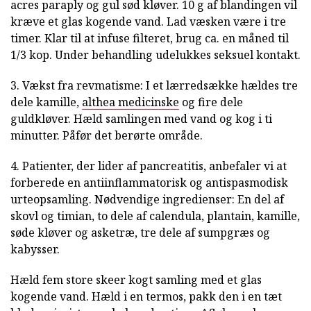
acres paraply og gul sød kløver. 10 g af blandingen vil
kræve et glas kogende vand. Lad væsken være i tre
timer. Klar til at infuse filteret, brug ca. en måned til
1/3 kop. Under behandling udelukkes seksuel kontakt.
3. Vækst fra revmatisme: I et lærredsække hældes tre
dele kamille,
althea medicinske
og fire dele
guldkløver. Hæld samlingen med vand og kog i ti
minutter. Påfør det berørte område.
4. Patienter, der lider af pancreatitis, anbefaler vi at
forberede en antiinflammatorisk og antispasmodisk
urteopsamling. Nødvendige ingredienser: En del af
skovl og timian, to dele af calendula, plantain, kamille,
søde kløver og asketræ, tre dele af sumpgræs og
kabysser.
Hæld fem store skeer kogt samling med et glas
kogende vand. Hæld i en termos, pakk den i en tæt