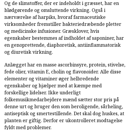
Og de slimstoffer, der er indeholdt i græsset, har en
blødgørende og omsluttende virkning. Også i
nærværelse af harpiks, hvoraf farmaceutiske
virksomheder fremstiller bakteriedræbende pletter
og medicinske infusioner. Græsklover, hvis
egenskaber bestemmes af indholdet af saponiner, har
en genoprettende, diaphoretisk, antiinflammatorisk
og diuretisk virkning.
Anlægget har en masse ascorbinsyre, protein, stivelse,
fede olier, vitamin E, cholin og flavonoider. Alle disse
elementer og vitaminer øger helbredende
egenskaber og hjælper med at kæmpe med
forskellige lidelser. Ikke underligt
folkemusikmedarbejdere mænd sætter stor pris på
denne urt og bruger den som beroligende, sårheling,
antiseptisk og smertestillende. Det skal dog huskes, at
planten er giftig. Derfor er ukontrolleret modtagelse
fyldt med problemer.