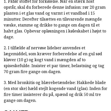
1. Påfør stoffet for forkølelse. Når en stærk host
opstår, skal du forberede denne infusion: rør 20 gram
planten i et glas vand og varmt i et vandbad i 15
minutter. Derefter tilsættes en tilsvarende mængde
væske, stamme og drikke to gange om dagen til et
halvt glas. Opbevar opløsningen i køleskabet i højst to
dage.
2. I tilfælde af nervøse lidelser anvendes et
lægemiddel, som kræver forberedelse af en gul sød
kløver (10 g) og kogt vand i mængden af to
spiseskefulde. Insister et par timer, belastning og tag
70 gram fire gange om dagen.
3. Med bronkitis og blærebetændelse: Hakkede blade
(en stor ske) hæld stejlt kogende vand (glas). Inden for
fire timer insisterer du på, spænd og drik 50 ml tre
gange om dagen.