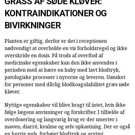
GRASS AF SØDE KLØVER:
KONTRAINDIKATIONER OG
BIVIRKNINGER
Planten er giftig, derfor er det i receptionen
nødvendigt at overholde en vis forholdsregel og ikke
overskride en dosis. På trods af overflod af
medicinske egenskaber kan den ikke anvendes i
perioden med at bære en baby med lavt blodtryk,
patologiske processer i nyrerne og leveren. Uønsket
for personer med dårlig blodkoagulabilitet græs søde
kløver.
Nyttige egenskaber vil blive bragt til intet, hvis ikke
følge lægens anvisninger og forskrifter. I tilfælde af
overdosering og langvarig brug er der smerter i
maven, diarré, kvalme og selv opkastning. Der er også
en hurtig puls, forhøjet blodtryk og arytmi.