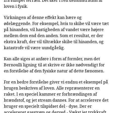
fra sumpet terræn. Det sker i ren demonstration af
loven i fysik.
Virkningen af denne effekt kan bære og
ødelæggende. For eksempel, hvis to skibe vil være tæt
på hinanden, vil hastigheden af vandet være højere
mellem dem end den anden. Som et resultat, er der
ekstra kraft, der vil tiltrække skibe til hinanden, og
katastrofe vil være uundgåelig.
Kan alle siges at anføre i form af formler, men det
Bernoulli ligning til at skrive er ikke nødvendigt for
en forståelse af den fysiske natur af dette fænomen.
For en bedre forståelse giver vi endnu et eksempel på
brugen beskrives af loven. Alle repræsenterer en
raket. I en speciel kammer er forbrændingen af
brændstof, og jet stream dannes. For at accelerere det
bruger en specielt tilspidset del - dyse. Der er
accelereret gasstrøm og derved - Vækst jet trykkraft.