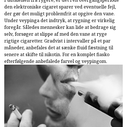
I udtalelsen fra rygere, er det i en overgangsperiode
den elektroniske cigaret sparer ved eventuelle fejl,
der gør det muligt problemfrit at opgive den vane.
Under veypinga det indtryk, at rygning er virkelig
foregår. Således mennesker kan lide at bedrage sig
selv, forsøger at slippe af med den vane at ryge
rigtige cigaretter. Gradvist i intervaller på et par
måneder, anbefales det at sænke fluid fæstning til
senere at skifte til nikotin. For en komplet fiasko
efterfølgende anbefalede farvel og veypingom.