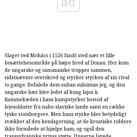
ad
Slaget ved Mohács i 1526 fandt sted nær et lille
bosættelsesområde på højre bred af Donau. Her kom
de ungarske og osmanniske tropper sammen,
sidstnævnte overskred og styrker styrken af sin rival
to gange. Befalede dem sultan suleiman jeg, og den
ungarske hær blev ledet af kong lajos ii.
Rammekæden i hans kampstyrker bestod af
lejesoldater fra nabo-slaviske lande samt en række
tyske statsborgere. Men hans styrke blev betydeligt
svækket af den kendsgerning, at de kroatiske riddere
ikke formåede at hjælpe ham, og også den
transsylvaniske prinss støtte. Ungerne lavede