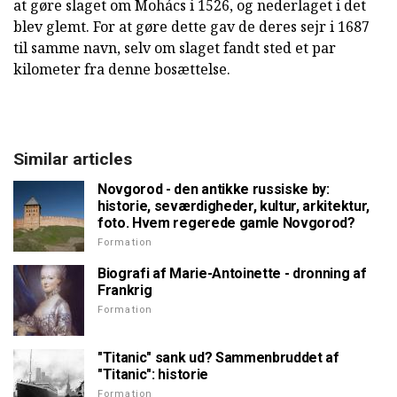
at gøre slaget om Mohács i 1526, og nederlaget i det
blev glemt. For at gøre dette gav de deres sejr i 1687
til samme navn, selv om slaget fandt sted et par
kilometer fra denne bosættelse.
Similar articles
Novgorod - den antikke russiske by:
historie, seværdigheder, kultur, arkitektur,
foto. Hvem regerede gamle Novgorod?
Formation
Biografi af Marie-Antoinette - dronning af
Frankrig
Formation
"Titanic" sank ud? Sammenbruddet af
"Titanic": historie
Formation