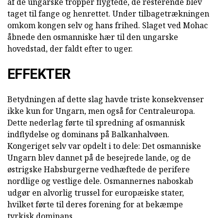
af de ungarske tropper flygtede, de resterende blev
taget til fange og henrettet. Under tilbagetrækningen
omkom kongen selv og hans frihed. Slaget ved Mohac
åbnede den osmanniske hær til den ungarske
hovedstad, der faldt efter to uger.
EFFEKTER
Betydningen af dette slag havde triste konsekvenser
ikke kun for Ungarn, men også for Centraleuropa.
Dette nederlag førte til spredning af osmannisk
indflydelse og dominans på Balkanhalvøen.
Kongeriget selv var opdelt i to dele: Det osmanniske
Ungarn blev dannet på de besejrede lande, og de
østrigske Habsburgerne vedhæftede de perifere
nordlige og vestlige dele. Osmannernes naboskab
udgør en alvorlig trussel for europæiske stater,
hvilket førte til deres forening for at bekæmpe
tyrkisk dominans.