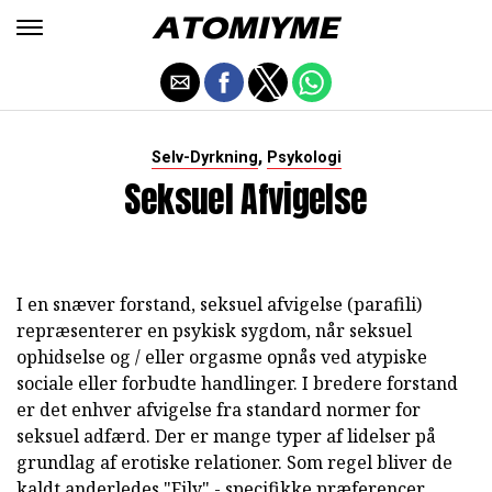
,
Selv-Dyrkning
Psykologi
Seksuel Afvigelse
I en snæver forstand, seksuel afvigelse (parafili)
repræsenterer en psykisk sygdom, når seksuel
ophidselse og / eller orgasme opnås ved atypiske
sociale eller forbudte handlinger. I bredere forstand
er det enhver afvigelse fra standard normer for
seksuel adfærd. Der er mange typer af lidelser på
grundlag af erotiske relationer. Som regel bliver de
kaldt anderledes "Fily" - specifikke præferencer,