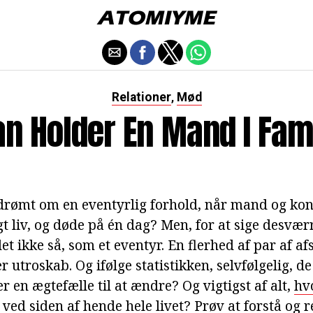
Relationer
Mød
,
n Holder En Mand I Fam
rømt om en eventyrlig forhold, når mand og kone
gt liv, og døde på én dag? Men, for at sige desværr
 det ikke så, som et eventyr. En flerhed af par af a
er utroskab. Og ifølge statistikken, selvfølgelig, d
r en ægtefælle til at ændre? Og vigtigst af alt,
hv
ved siden af hende hele livet? Prøv at forstå og 