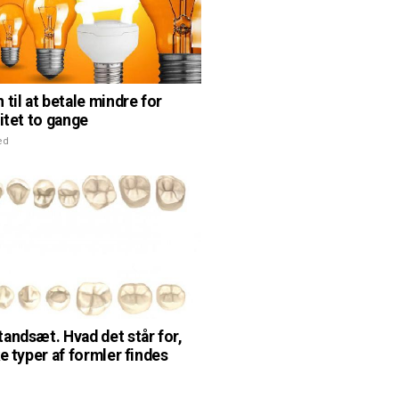
 til at betale mindre for
citet to gange
ed
andsæt. Hvad det står for,
e typer af formler findes