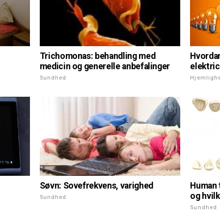
Trichomonas: behandling med
Hvordan
medicin og generelle anbefalinger
elektri
Sundhed
Hjemligh
Søvn: Sovefrekvens, varighed
Human t
og hvilk
Sundhed
Sundhed