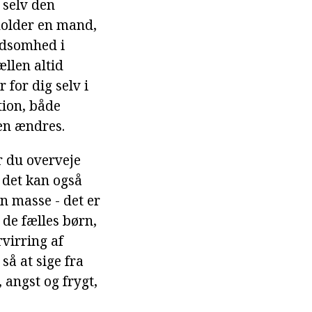
 selv den
holder en mand,
kedsomhed i
ællen altid
for dig selv i
tion, både
den ændres.
 du overveje
 det kan også
 masse - det er
de fælles børn,
rvirring af
så at sige fra
 angst og frygt,