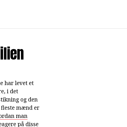
ilien
 har levet et
e, i det
fstikning og den
e fleste mænd er
ordan man
reagere på disse