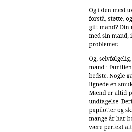
Og i den mest uv
forstå, støtte, 
gift mand? Din m
med sin mand, i
problemer.
Og, selvfølgeli
mand i familien,
bedste. Nogle ga
lignede en smuk 
Mænd er altid p
undtagelse. Der
papilotter og s
mange år har bo
være perfekt alti