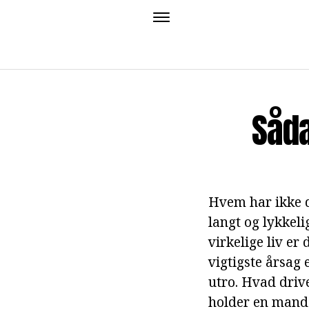
Såda
Hvem har ikke d
langt og lykkeli
virkelige liv er
vigtigste årsag 
utro. Hvad drive
holder en mand