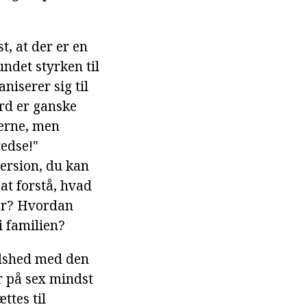
, at der er en
ndet styrken til
iserer sig til
rd er ganske
gerne, men
redse!"
version, du kan
at forstå, hvad
ner? Hvordan
 familien?
edshed med den
r på sex mindst
ttes til