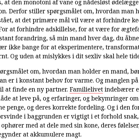
s, at den monotoni af vane og nådesløst ødelægge
ion. Derfor stiller spørgsmålet om, hvordan man 
stået, at det primære mål vil være at forhindre 
For at forhindre adskillelse, for at være for ægtef
stant forandring, så min mand hver dag, du åbner 
 Vær ikke bange for at eksperimentere, transforma
rnt. Og uden at mislykkes i dit sexliv skal hele ti
pørgsmålet om, hvordan man holder en mand, bør
han er i konstant behov for varme. Og manglen på
l at finde en ny partner.
Familielivet
indebærer en
åde at leve på, og erfaringer, og bekymringer om 
ne penge, og deres korrekte fordeling. Og i den fo
rsvinde i baggrunden er vigtigt i et forhold snak, 
ophører med at dele med sin kone, deres følelser,
begynder at akkumulere magt.