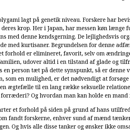
ygami lagt på genetik niveau. Forskere har bevist
 deres krop. Her i Japan, har messen køn længe fu
s med denne kendsgerning. De lejlighedsvis organ
e med kurtisaner. Begrundelsen for denne adfæ
 et forhold er elimineret, favorit, selv om ændrin
amilien, udover altid i en tilstand af glade og tilf
is en person tæt på dette synspunkt, så er denne 
en, som en mulighed, er det nødvendigt at forsøge 
en ægtefælle til en lang række seksuelle relatio
t forræderi? Og hvordan man kan holde en mand i
rter et forhold på siden på grund af hans utilfr
 som fandt forskerne, enhver sund af mænd tænke
en. Og hvis alle disse tanker og ønsker ikke omsæ