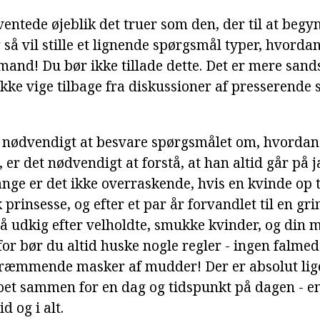
entede øjeblik det truer som den, der til at begyn
og så vil stille et lignende spørgsmål typer, hvord
and! Du bør ikke tillade dette. Det er mere sands
kke vige tilbage fra diskussioner af presserende
g, nødvendigt at besvare spørgsmålet om, hvorda
 er det nødvendigt at forstå, at han altid går på j
nge er det ikke overraskende, hvis en kvinde op t
prinsesse, og efter et par år forvandlet til en gr
å udkig efter velholdte, smukke kvinder, og din 
for bør du altid huske nogle regler - ingen falme
kræmmende masker af mudder! Der er absolut lig
et sammen for en dag og tidspunkt på dagen - en
d og i alt.