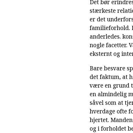
Det bør erindre
stærkeste relat
er det underfor
familieforhold. 
anderledes. kon
nogle facetter.
eksternt og inte
Bare besvare s
det faktum, at 
være en grund ti
en almindelig m
såvel som at tje
hverdage ofte fo
hjertet. Manden 
og i forholdet 