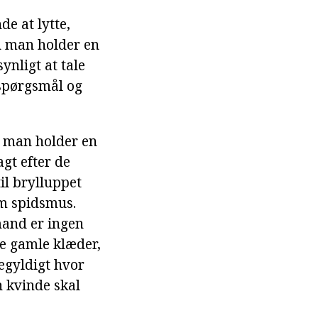
de at lytte,
an man holder en
ynligt at tale
 spørgsmål og
n man holder en
agt efter de
il brylluppet
im spidsmus.
mand er ingen
de gamle klæder,
egyldigt hvor
 kvinde skal