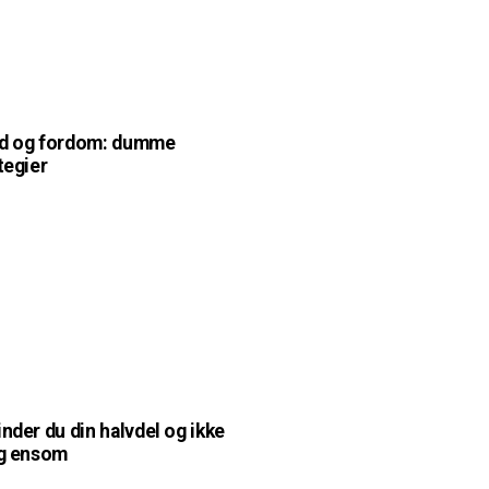
ed og fordom: dumme
tegier
r
inder du din halvdel og ikke
ig ensom
r