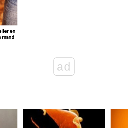
ller en
n mand
ad