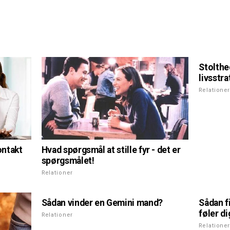
Stolth
livsstra
Relatione
Hvad spørgsmål at stille fyr - det er
ontakt
spørgsmålet!
Relationer
Sådan vinder en Gemini mand?
Sådan f
føler d
Relationer
Relatione