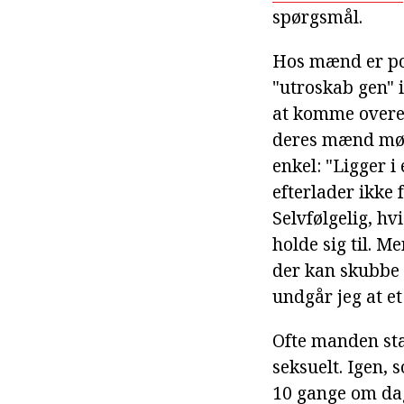
spørgsmål.
Hos mænd er pol
"utroskab gen" i
at komme overen
deres mænd mød
enkel: "Ligger i
efterlader ikke f
Selvfølgelig, hv
holde sig til. M
der kan skubbe 
undgår jeg at e
Ofte manden sta
seksuelt. Igen,
10 gange om dag