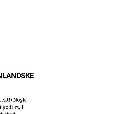
ENLANDSKE
pekt!) Nogle
godt ry, i