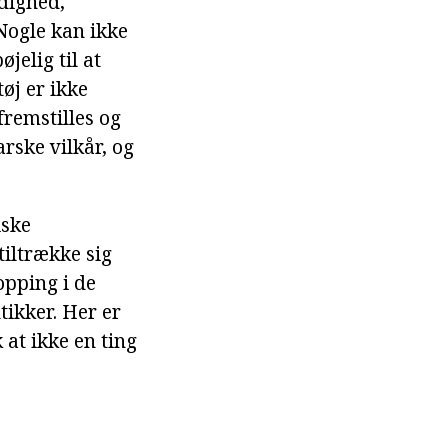
rdighed,
 Nogle kan ikke
jelig til at
øj er ikke
fremstilles og
arske vilkår, og
iske
tiltrække sig
opping i de
tikker. Her er
k at ikke en ting