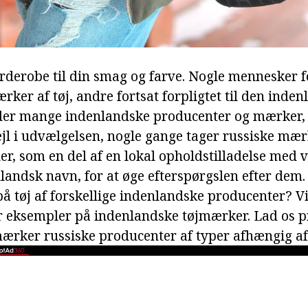
garderobe til din smag og farve. Nogle mennesker 
ker af tøj, andre fortsat forpligtet til den inde
der mange indenlandske producenter og mærker, 
ejl i udvælgelsen, nogle gange tager russiske mærk
r, som en del af en lokal opholdstilladelse med vi
andsk navn, for at øge efterspørgslen efter dem. 
på tøj af forskellige indenlandske producenter? V
er eksempler på indenlandske tøjmærker. Lad os p
jmærker russiske producenter af typer afhængig a