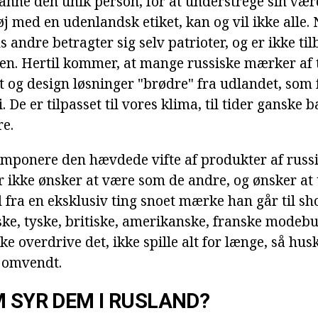
danne den unik person, for at understrege sin væ
j med en udenlandsk etiket, kan og vil ikke alle.
 andre betragter sig selv patrioter, og er ikke tilbø
en. Hertil kommer, at mange russiske mærker af t
et og design løsninger "brødre" fra udlandet, som 
. De er tilpasset til vores klima, til tider ganske b
re.
mponere den hævdede vifte af produkter af russ
r ikke ønsker at være som de andre, og ønsker at 
a en eksklusiv ting snoet mærke han går til sh
ske, tyske, britiske, amerikanske, franske modebu
kke overdrive det, ikke spille alt for længe, så hus
 omvendt.
M SYR DEM I RUSLAND?