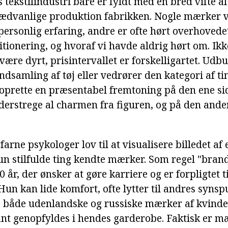
 tekstilindustri bare er fyldt med en bred vifte af
sædvanlige produktion fabrikken. Nogle mærker v
personlig erfaring, andre er ofte hørt overhovede
itionering, og hvoraf vi havde aldrig hørt om. Ik
 være dyrt, prisintervallet er forskelligartet. Udb
indsamling af tøj eller vedrører den kategori af tin
oprette en præsentabel fremtoning på den ene si
derstrege al charmen fra figuren, og på den ande
arne psykologer lov til at visualisere billedet af
un stilfulde ting kendte mærker. Som regel "bran
0 år, der ønsker at gøre karriere og er forpligtet 
Hun kan lide komfort, ofte lytter til andres syns
 både udenlandske og russiske mærker af kvinders
ant genopfyldes i hendes garderobe. Faktisk er m