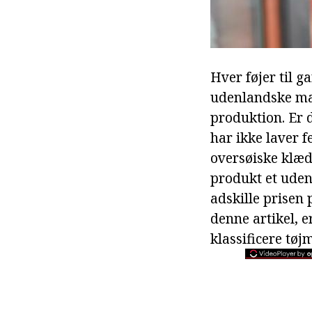
Hver føjer til 
udenlandske mær
produktion. Er 
har ikke laver f
oversøiske klæde
produkt et udenl
adskille prisen 
denne artikel, 
klassificere tø