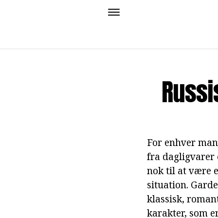
Russi
For enhver mand 
fra dagligvarer
nok til at være 
situation. Gard
klassisk, romant
karakter, som e