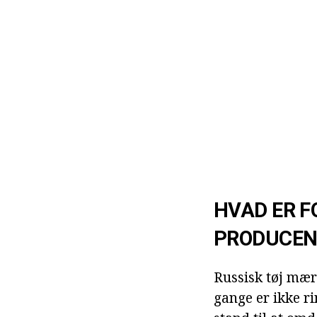
HVAD ER F
PRODUCEN
Russisk tøj mær
gange er ikke r