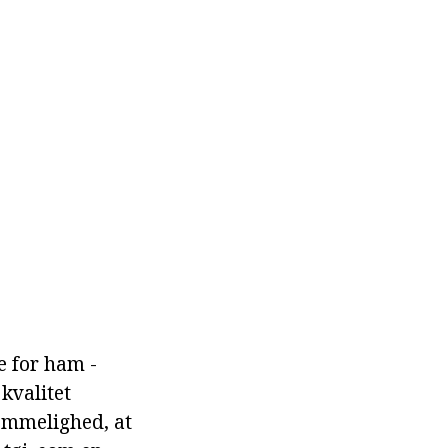
e for ham -
 kvalitet
emmelighed, at