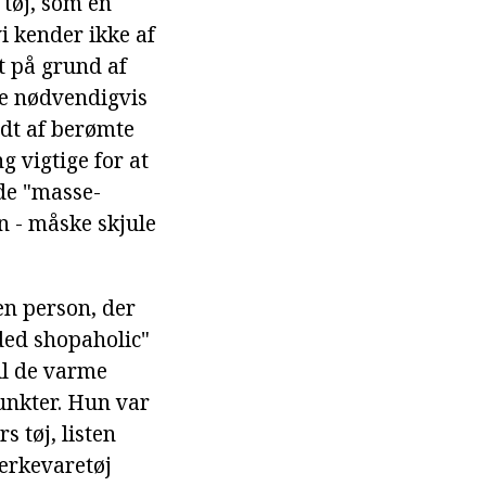
 tøj, som en
i kender ikke af
t på grund af
ke nødvendigvis
udt af berømte
g vigtige for at
de "masse-
n - måske skjule
 en person, der
ded shopaholic"
til de varme
punkter. Hun var
 tøj, listen
ærkevaretøj