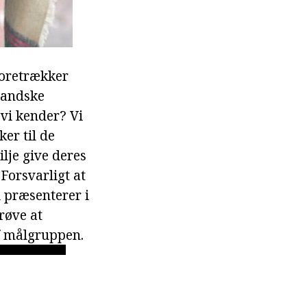
foretrækker
nlandske
vi kender? Vi
er til de
lje give deres
Forsvarligt at
i præsenterer i
røve at
f målgruppen.