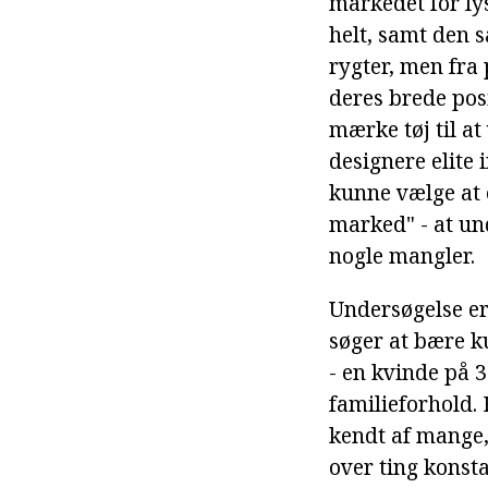
markedet for lys
helt, samt den 
rygter, men fra 
deres brede pos
mærke tøj til at
designere elite 
kunne vælge at 
marked" - at un
nogle mangler.
Undersøgelse erf
søger at bære k
- en kvinde på 3
familieforhold. 
kendt af mange,
over ting konst