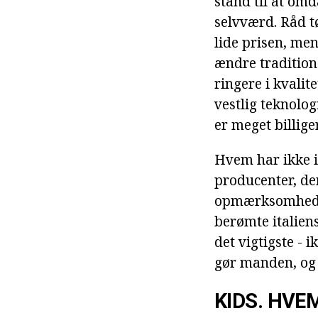
stand til at om
selvværd. Råd tø
lide prisen, mens
ændre tradition
ringere i kvalit
vestlig teknologi
er meget billige
Hvem har ikke i
producenter, de
opmærksomhed fr
berømte italien
det vigtigste - i
gør manden, og
KIDS. HVE