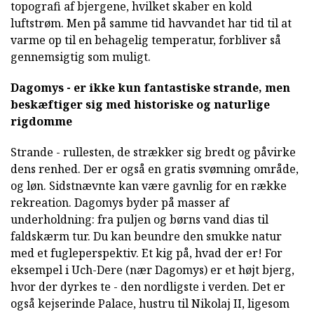
topografi af bjergene, hvilket skaber en kold
luftstrøm. Men på samme tid havvandet har tid til at
varme op til en behagelig temperatur, forbliver så
gennemsigtig som muligt.
Dagomys - er ikke kun fantastiske strande, men
beskæftiger sig med historiske og naturlige
rigdomme
Strande - rullesten, de strækker sig bredt og påvirke
dens renhed. Der er også en gratis svømning område,
og løn. Sidstnævnte kan være gavnlig for en række
rekreation. Dagomys byder på masser af
underholdning: fra puljen og børns vand dias til
faldskærm tur. Du kan beundre den smukke natur
med et fugleperspektiv. Et kig på, hvad der er! For
eksempel i Uch-Dere (nær Dagomys) er et højt bjerg,
hvor der dyrkes te - den nordligste i verden. Det er
også kejserinde Palace, hustru til Nikolaj II, ligesom