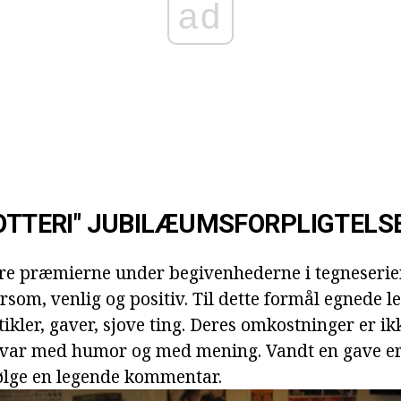
ad
LOTTERI" JUBILÆUMSFORPLIGTEL
 præmierne under begivenhederne i tegneserien?
om, venlig og positiv. Til dette formål egnede le
kler, gaver, sjove ting. Deres omkostninger er ikk
et var med humor og med mening. Vandt en gave e
ølge en legende kommentar.