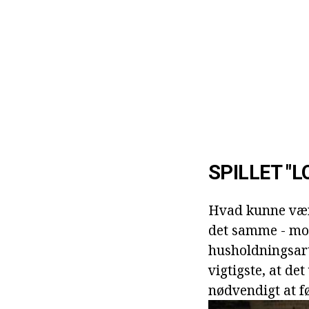
SPILLET "
Hvad kunne være
det samme - mors
husholdningsarti
vigtigste, at d
nødvendigt at f