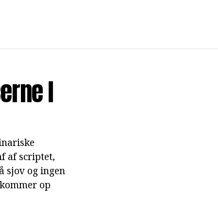
erne I
linariske
 af scriptet,
å sjov og ingen
r kommer op