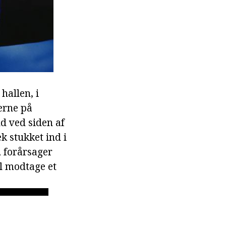
hallen, i
terne på
nd ved siden af
k stukket ind i
d, forårsager
il modtage et