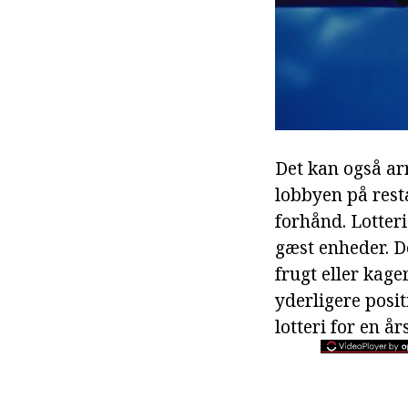
Det kan også ar
lobbyen på resta
forhånd. Lotter
gæst enheder. De
frugt eller kage
yderligere posi
lotteri for en år