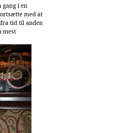
n gang i en
fortsætte med at
fra tid til anden
n mest