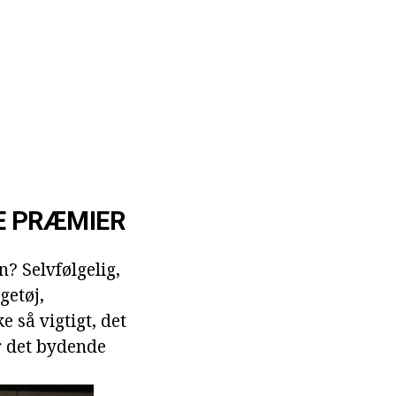
SE PRÆMIER
 Selvfølgelig,
getøj,
e så vigtigt, det
r det bydende