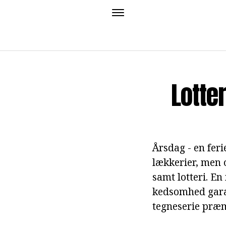
Lotte
Årsdag - en feri
lækkerier, men 
samt lotteri. En
kedsomhed garan
tegneserie præm