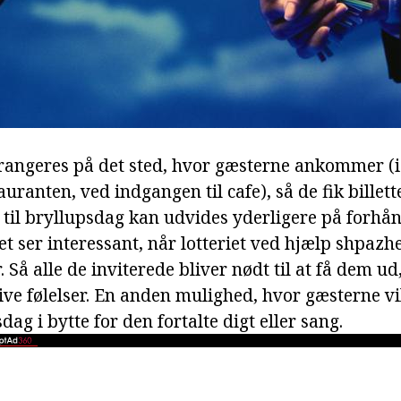
rangeres på det sted, hvor gæsterne ankommer (i 
uranten, ved indgangen til cafe), så de fik billet
i til bryllupsdag kan udvides yderligere på forhå
t ser interessant, når lotteriet ved hjælp shpazhe
r. Så alle de inviterede bliver nødt til at få dem u
tive følelser. En anden mulighed, hvor gæsterne v
sdag i bytte for den fortalte digt eller sang.