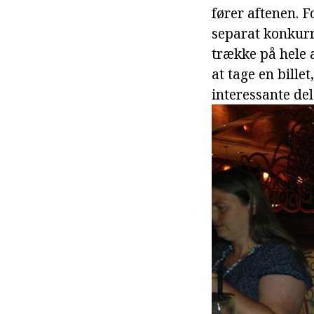
fører aftenen. F
separat konkurr
trække på hele af
at tage en bill
interessante del