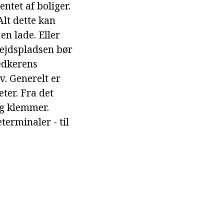
ntet af boliger.
lt dette kan
en lade. Eller
bejdspladsen bør
nedkerens
. Generelt er
ter. Fra det
og klemmer.
erminaler - til