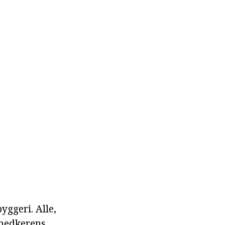
yggeri. Alle,
snedkerens