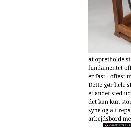
at opretholde st
fundamentet of
er fast - oftest 
Dette gør hele 
et andet sted u
det kan kun stop
syne og alt repa
arbejdsbord meg