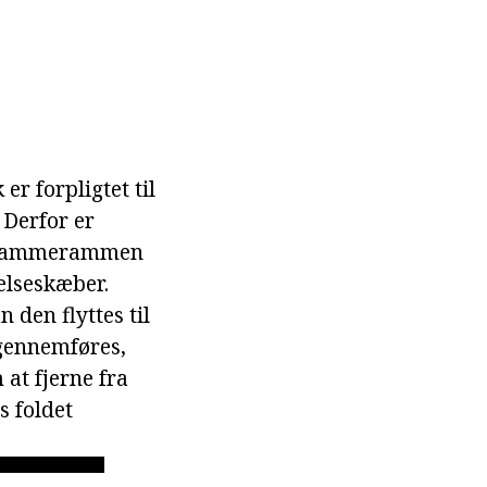
r forpligtet til
 Derfor er
t. Rammerammen
delseskæber.
den flyttes til
 gennemføres,
 at fjerne fra
s foldet