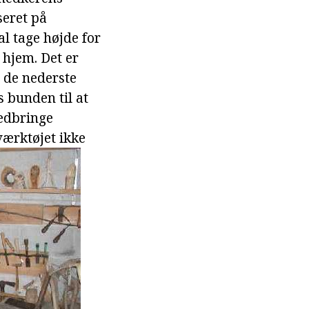
seret på
l tage højde for
 hjem. Det er
å de nederste
s bunden til at
edbringe
værktøjet ikke