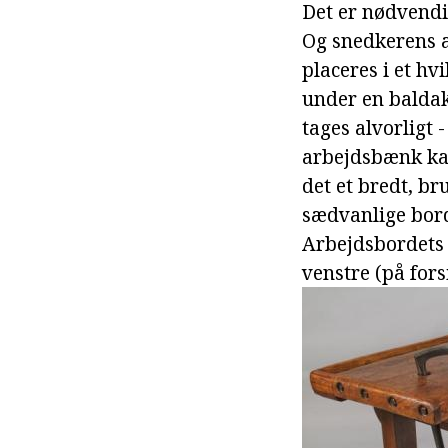
Det er nødvendi
Og snedkerens a
placeres i et hv
under en baldak
tages alvorligt 
arbejdsbænk kan
det et bredt, br
sædvanlige bord
Arbejdsbordets 
venstre (på fors