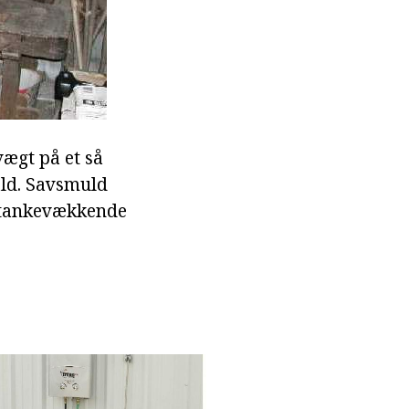
vægt på et så
fald. Savsmuld
n tankevækkende