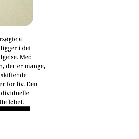
rsøgte at
ligger i det
ælgelse. Med
n, der er mange,
 skiftende
r for liv. Den
ndividuelle
te løbet.