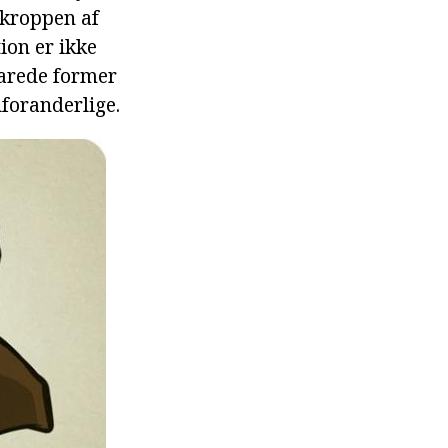
 kroppen af
on er ikke
varede former
uforanderlige.