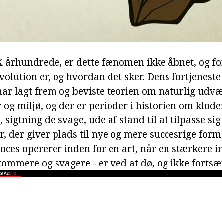
X århundrede, er dette fænomen ikke åbnet, og fo
volution er, og hvordan det sker. Dens fortjeneste 
har lagt frem og beviste teorien om naturlig udv
og miljø, og der er perioder i historien om klode
, sigtning de svage, ude af stand til at tilpasse sig
er, der giver plads til nye og mere succesrige forme
oces opererer inden for en art, når en stærkere i
ommere og svagere - er ved at dø, og ikke fortsæt