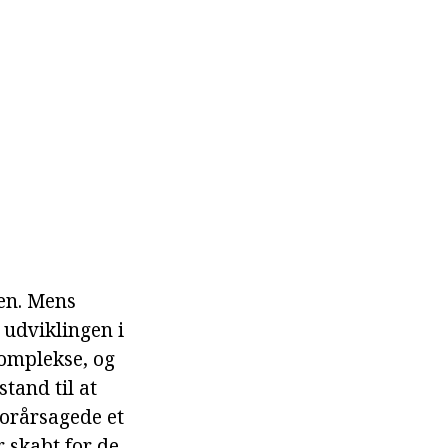
den. Mens
 udviklingen i
 komplekse, og
tand til at
 forårsagede et
r skabt for de