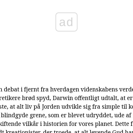
ad
n debat i fjernt fra hverdagen videnskabens ver
tikere brød spyd, Darwin offentligt udtalt, at er
te, at alt liv på Jorden udvikle sig fra simple til
blindgyde grene, som er blevet udryddet, ude af s
skiftende vilkår i historien for vores planet. Dette
 kreationister, der troede, at alt levende Gud ha