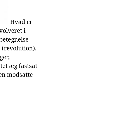
Hvad er
volveret i
 betegnelse
 (revolution).
ger,
gtet æg fastsat
den modsatte