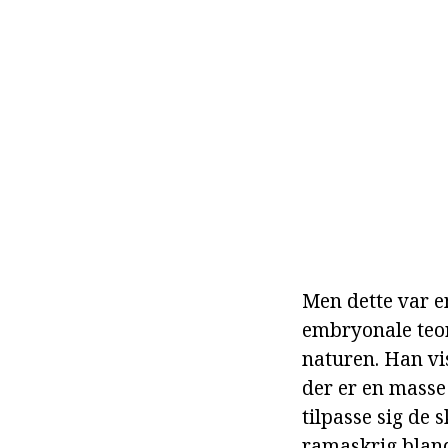
Men dette var e
embryonale teore
naturen. Han vis
der er en masse 
tilpasse sig de 
ramaskrig blandt