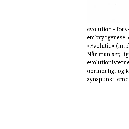
evolution - fors
embryogenese, d
«Evolutio» (imp
Når man ser, li
evolutionisterne
oprindeligt og 
synspunkt: embr