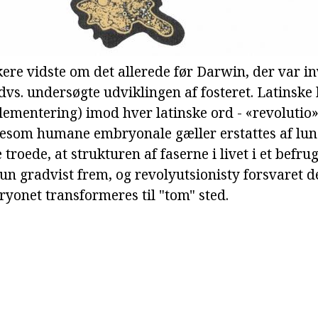
kere vidste om det allerede før Darwin, der var in
vs. undersøgte udviklingen af fosteret. Latinske
lementering) imod hver latinske ord - «revolutio»
gesom humane embryonale gæller erstattes af lun
 troede, at strukturen af faserne i livet i et befru
kun gradvist frem, og revolyutsionisty forsvaret 
yonet transformeres til "tom" sted.