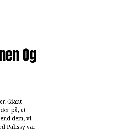
onen Og
er. Giant
der på, at
 end dem, vi
rd Palissy var