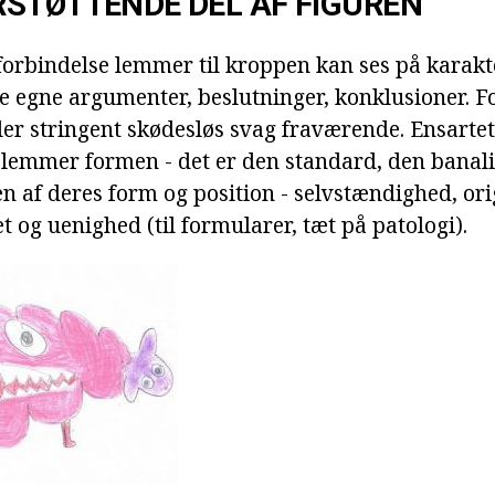
STØTTENDE DEL AF FIGUREN
 forbindelse lemmer til kroppen kan ses på karakt
ne egne argumenter, beslutninger, konklusioner. 
ler stringent skødesløs svag fraværende. Ensarte
 lemmer formen - det er den standard, den banal
 af deres form og position - selvstændighed, orig
t og uenighed (til formularer, tæt på patologi).