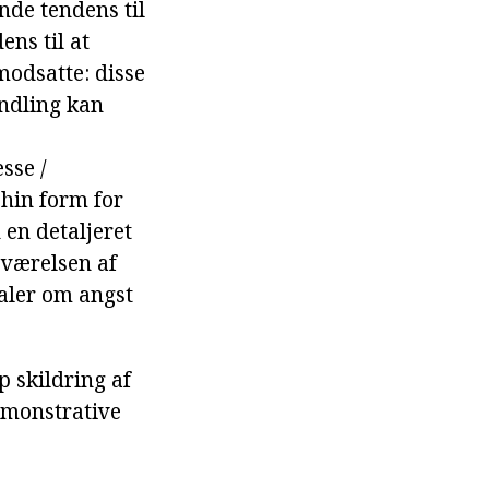
ende tendens til
ens til at
 modsatte: disse
andling kan
sse /
 hin form for
en detaljeret
eværelsen af
aler om angst
p skildring af
demonstrative