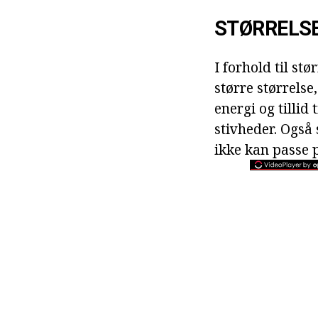
STØRRELS
I forhold til st
større størrelse
energi og tillid 
stivheder. Også s
ikke kan passe p