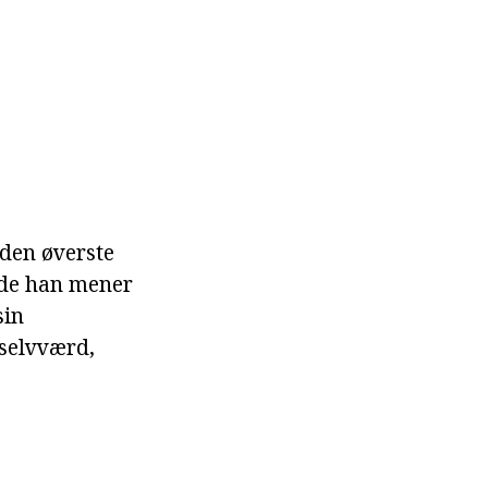
 den øverste
rede han mener
sin
 selvværd,