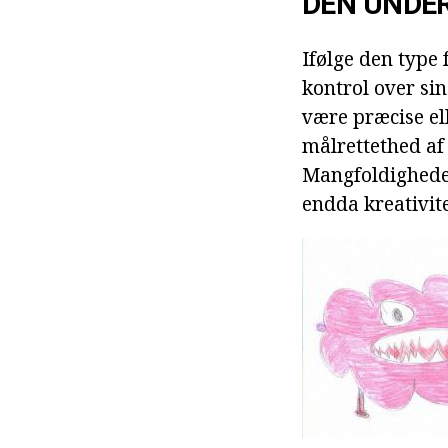
DEN UNDER
Ifølge den type
kontrol over si
være præcise el
målrettethed af
Mangfoldigheden
endda kreativite