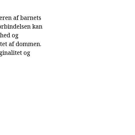
eren af barnets
Forbindelsen kan
thed og
itet af dommen.
inalitet og