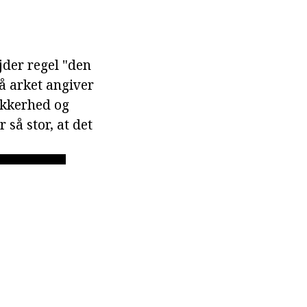
ejder regel "den
på arket angiver
usikkerhed og
 så stor, at det