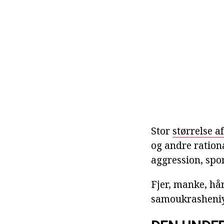
Stor
størrelse a
og andre rationa
aggression, spo
Fjer, manke, hår
samoukrasheni