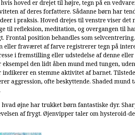
 hvis hoved er drejet til højre, tegn på en vedvar
tiviteten af deres forfattere. Sådanne børn har tend
ideer i praksis. Hoved drejes til venstre viser det
ige til refleksion, meditation, og overgangen til h
. Frontal position behandles som selvcentrering.
 eller fraværet af farve registrerer tegn på intere
sse i fremstilling eller udstedelse af denne eller
r eksempel den lidt åben mund med tungen, uden 
 indikerer en stemme aktivitet af barnet. Tilsted
rer aggression, ofte beskyttende. Shaded mund t
.
 hvad øjne har trukket børn fantastiske dyr. Shar
levelsen af frygt. Øjenvipper taler om hysteroid-