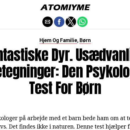
Hjem Og Familie
Børn
,
ntastiske Dyr. Usædvanl
tegninger: Den Psykol
Test For Børn
kologer på arbejde med et barn bede ham om at t
dvs. Det findes ikke i naturen. Denne test hjælper 