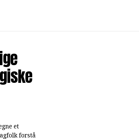
ige
ogiske
egne et
fagfolk forstå