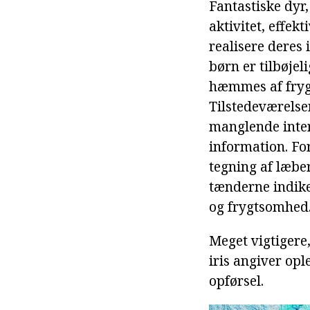
Fantastiske dyr,
aktivitet, effek
realisere deres 
børn er tilbøjel
hæmmes af frygt
Tilstedeværelsen
manglende intere
information. Fo
tegning af læber
tænderne indike
og frygtsomhed
Meget vigtigere,
iris angiver op
opførsel.