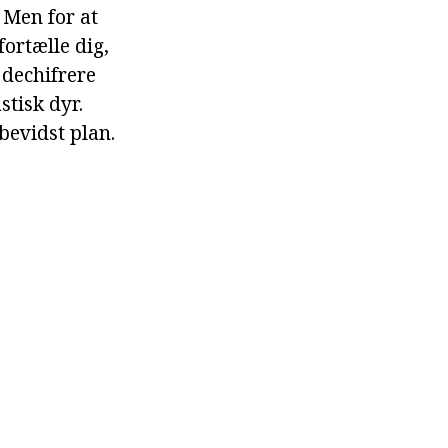
 Men for at
ortælle dig,
 dechifrere
tisk dyr.
ubevidst plan.