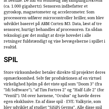
at bestille. De har en temmelig høj samplingfrekvens
(ca. 1.000 gigahertz). Sensoren indbefatter et
gyroskop, magnetometer og accelerometer. Som
processoren udfører microcontroller briller, som blev
udviklet baseret på ARM Cortex-M3. Data, læst af tre
sensorer, hurtigt behandles af processoren. En sådan
teknologi gør det muligt at dreje hovedet i alle
retninger fuldstændigt og vise bevægelserne i spillet i
realtid.
SPIL
Store virksomheder betaler direkte til projektet deres
opmærksomhed. Selv før produktionen af en virtuel
virkelighed hjelm på det viste spil som "Doom 3" (fra
"Idi Software"), "af Tim Fortres 2" og "Half-Life 2" (for
"Ventil"). Ud over havnene, "Oculus" og havde deres
egen eksklusive. En af disse spil - EVE: Valkyrie, som
blev udviklet af studiet "SiSiPi Geyms". Alle disse spil