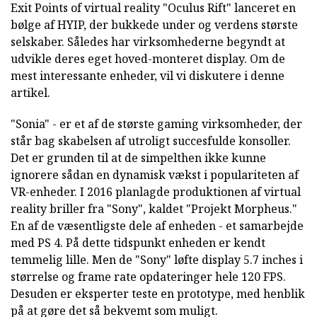
Exit Points of virtual reality "Oculus Rift" lanceret en
bølge af HYIP, der bukkede under og verdens største
selskaber. Således har virksomhederne begyndt at
udvikle deres eget hoved-monteret display. Om de
mest interessante enheder, vil vi diskutere i denne
artikel.
"Sonia" - er et af de største gaming virksomheder, der
står bag skabelsen af utroligt succesfulde konsoller.
Det er grunden til at de simpelthen ikke kunne
ignorere sådan en dynamisk vækst i populariteten af
VR-enheder. I 2016 planlagde produktionen af virtual
reality briller fra "Sony", kaldet "Projekt Morpheus."
En af de væsentligste dele af enheden - et samarbejde
med PS 4. På dette tidspunkt enheden er kendt
temmelig lille. Men de "Sony" løfte display 5.7 inches i
størrelse og frame rate opdateringer hele 120 FPS.
Desuden er eksperter teste en prototype, med henblik
på at gøre det så bekvemt som muligt.