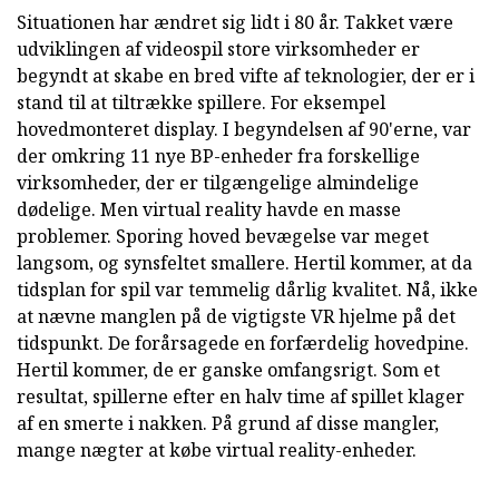
Situationen har ændret sig lidt i 80 år. Takket være
udviklingen af videospil store virksomheder er
begyndt at skabe en bred vifte af teknologier, der er i
stand til at tiltrække spillere. For eksempel
hovedmonteret display. I begyndelsen af 90'erne, var
der omkring 11 nye BP-enheder fra forskellige
virksomheder, der er tilgængelige almindelige
dødelige. Men virtual reality havde en masse
problemer. Sporing hoved bevægelse var meget
langsom, og synsfeltet smallere. Hertil kommer, at da
tidsplan for spil var temmelig dårlig kvalitet. Nå, ikke
at nævne manglen på de vigtigste VR hjelme på det
tidspunkt. De forårsagede en forfærdelig hovedpine.
Hertil kommer, de er ganske omfangsrigt. Som et
resultat, spillerne efter en halv time af spillet klager
af en smerte i nakken. På grund af disse mangler,
mange nægter at købe virtual reality-enheder.