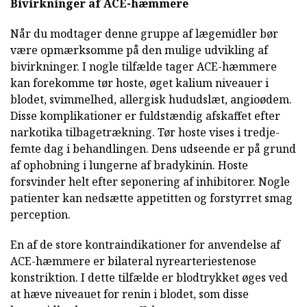
Bivirkninger af ACE-hæmmere
Når du modtager denne gruppe af lægemidler bør
være opmærksomme på den mulige udvikling af
bivirkninger. I nogle tilfælde tager ACE-hæmmere
kan forekomme tør hoste, øget kalium niveauer i
blodet, svimmelhed, allergisk hududslæt, angioødem.
Disse komplikationer er fuldstændig afskaffet efter
narkotika tilbagetrækning. Tør hoste vises i tredje-
femte dag i behandlingen. Dens udseende er på grund
af ophobning i lungerne af bradykinin. Hoste
forsvinder helt efter seponering af inhibitorer. Nogle
patienter kan nedsætte appetitten og forstyrret smag
perception.
En af de store kontraindikationer for anvendelse af
ACE-hæmmere er bilateral nyrearteriestenose
konstriktion. I dette tilfælde er blodtrykket øges ved
at hæve niveauet for renin i blodet, som disse