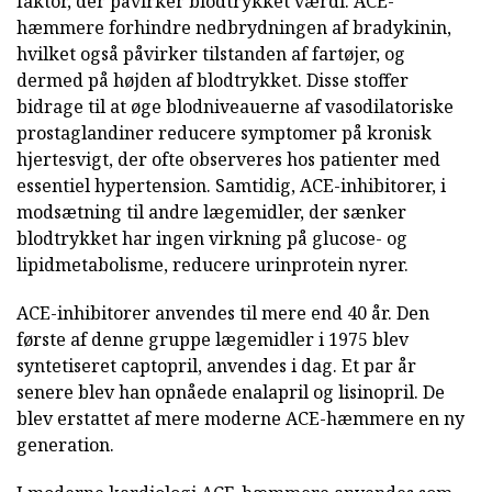
faktor, der påvirker blodtrykket værdi. ACE-
hæmmere forhindre nedbrydningen af bradykinin,
hvilket også påvirker tilstanden af fartøjer, og
dermed på højden af blodtrykket. Disse stoffer
bidrage til at øge blodniveauerne af vasodilatoriske
prostaglandiner reducere symptomer på kronisk
hjertesvigt, der ofte observeres hos patienter med
essentiel hypertension. Samtidig, ACE-inhibitorer, i
modsætning til andre lægemidler, der sænker
blodtrykket har ingen virkning på glucose- og
lipidmetabolisme, reducere urinprotein nyrer.
ACE-inhibitorer anvendes til mere end 40 år. Den
første af denne gruppe lægemidler i 1975 blev
syntetiseret captopril, anvendes i dag. Et par år
senere blev han opnåede enalapril og lisinopril. De
blev erstattet af mere moderne ACE-hæmmere en ny
generation.