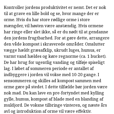
Kontroller jordens produktivitet er nemt. Det er nok
til at grave en lille bold og se, hvor mange der er
orme. Hvis du har store rødlige orme i store
mængder, vil høsten være anstændig. Hvis ormene
har ringe eller slet ikke, så er du nødt til at gendanne
den jordens frugtbarhed. For at gøre dette, arrangere
den våde kompost i skraverede områder. Omslutter
vægge hældt græsafklip, ukrudt luges, humus, er
varmt vand hældes og køre regnorme (ca. 1 bucket).
De har brug for ugentlig vanding og tilføje spiseligt
lag. I løbet af sommeren periode er antallet af
indbyggere i jorden vil vokse med 10-20 gange. I
sensommeren og skilles ad kompost sammen med
orme gøre på stedet. I dette tilfælde bør jorden være
nok mad. Du kan lave en pre-fortyndet med kylling
gylle, humus, kompost af blade med en blanding af
muldjord. De voksne tilbringe vinteren, og næste års
avl og introduktion af orme vil være effektiv.