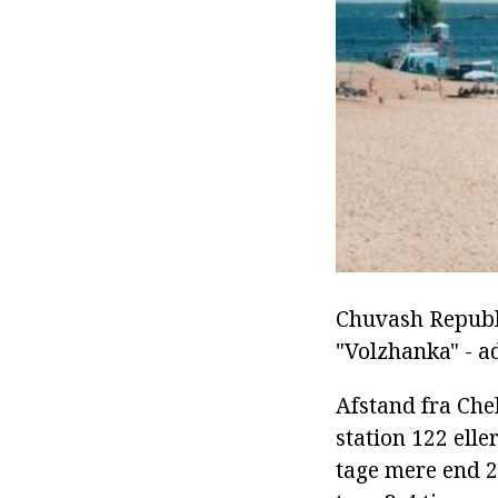
Chuvash Republi
"Volzhanka" - a
Afstand fra Che
station 122 elle
tage mere end 20