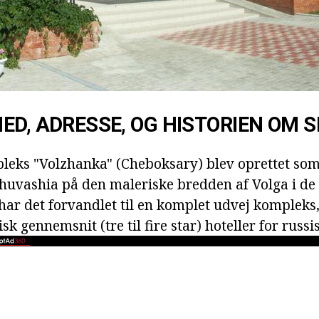
ED, ADRESSE, OG HISTORIEN OM 
leks "Volzhanka" (Cheboksary) blev oprettet som 
huvashia på den maleriske bredden af Volga i de 8
 har det forvandlet til en komplet udvej kompleks,
k gennemsnit (tre til fire star) hoteller for russis