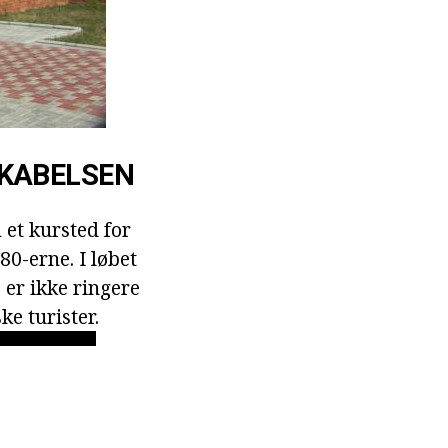
SKABELSEN
et kursted for
0-erne. I løbet
 er ikke ringere
ke turister.