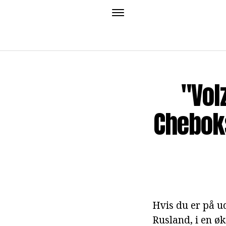
"Vol
Cheboks
Hvis du er på u
Rusland, i en ø