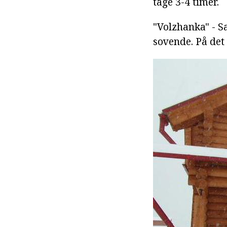
tage 3-4 timer.
"Volzhanka" - S
sovende. På det