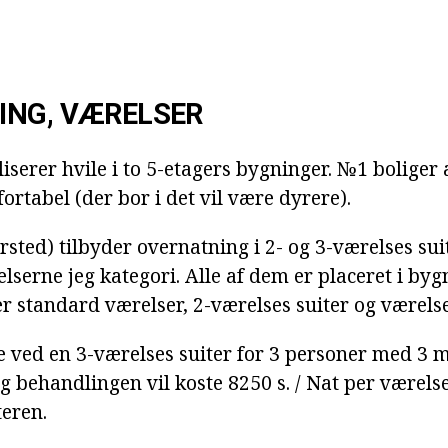
ING, VÆRELSER
iserer hvile i to 5-etagers bygninger. №1 boliger 
rtabel (der bor i det vil være dyrere).
sted) tilbyder overnatning i 2- og 3-værelses suit
elserne jeg kategori. Alle af dem er placeret i by
 standard værelser, 2-værelses suiter og værelser
ved en 3-værelses suiter for 3 personer med 3 
g behandlingen vil koste 8250 s. / Nat per værelse 
teren.