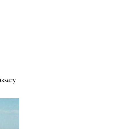
oksary