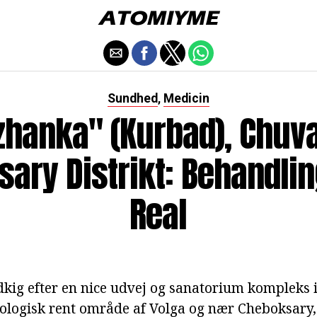
Sundhed
Medicin
,
zhanka" (kurbad), Chuv
ary Distrikt: Behandling
Real
dkig efter en nice udvej og sanatorium kompleks i
kologisk rent område af Volga og nær Cheboksary