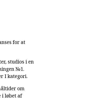
anses for at
er, studios i en
gningen №1.
 I kategori.
måltider om
i løbet af