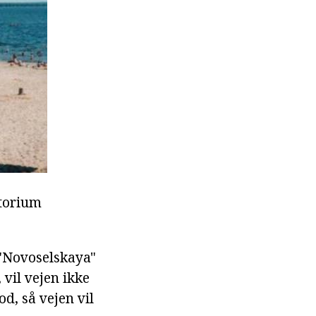
atorium
 "Novoselskaya"
 vil vejen ikke
d, så vejen vil