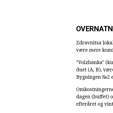
OVERNATN
Zdravnitsa lokal
være mere komfo
"Volzhanka" (kur
duet (A, B), vær
Bygningen №2 er
Omkostningerne 
dagen (buffet) o
efteråret og vin