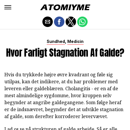
,
Sundhed
Medicin
Hvor Farligt Stagnation Af Galde?
Hvis du trykkede højre øvre kvadrant og føle sig
utilpas, kan det indikere, at du har problemer med
leveren eller galdeblæren. Cholangitis - er en af de
mest almindelige sygdomme, hvor kroppen selv
begynder at angribe galdegangene. Som følge heraf
er de indsnævret, begynder det at udvikle stagnation
af galde, som derefter korroderer levervævet.
Lad os se på strukturen af galde arbejde. Så er alle