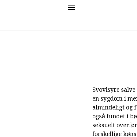
Svovlsyre salve 
en sygdom i men
almindeligt og 
også fundet i b
seksuelt overfø
forskellige køn