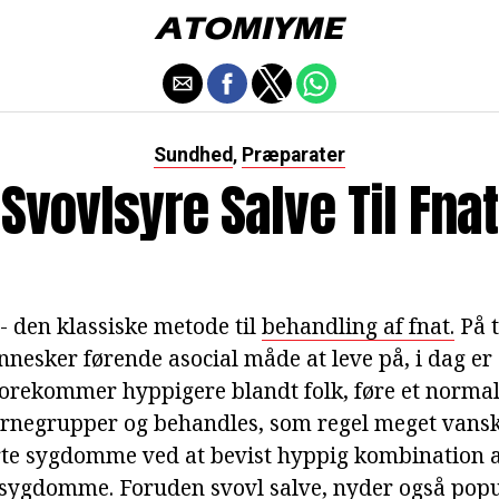
Sundhed
Præparater
,
Svovlsyre Salve Til Fnat
- den klassiske metode til
behandling af fnat.
På t
nesker førende asocial måde at leve på, i dag er
forekommer hyppigere blandt folk, føre et normalt
ørnegrupper og behandles, som regel meget vansk
rte sygdomme ved at bevist hyppig kombination 
ssygdomme. Foruden svovl salve, nyder også popu