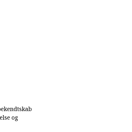
 bekendtskab
else og