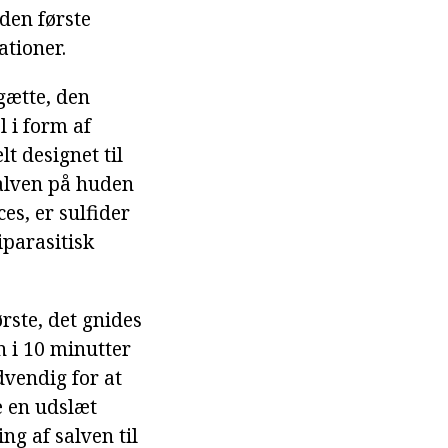
 den første
tioner.
gætte, den
l i form af
lt designet til
salven på huden
es, er sulfider
iparasitisk
rste, det gnides
 i 10 minutter
vendig for at
e en udslæt
ng af salven til