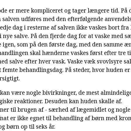
e er mere kompliceret og tager længere tid. På 
 salven udføres med den efterfølgende anvendelse
edje dag i resterne af salven ikke vaskes bort fr
 i nye salve. På den fjerde dag for at vaske med s
e igen, som på den første dag, med den samme æn
ehandlingen skal hænderne vaskes først efter tre 
d salve efter hver vask. Vaske væk svovlsyre salv
t femte behandlingsdag. På steder, hvor huden er 
sigtigt.
kan være nogle bivirkninger, de mest almindelige 
rgiske reaktioner. Desuden kan huden skalle af.
ner til brugen af - særhed af lægemidlet og nog
fnat er ikke egnet til behandling af børn med kro
børn op til seks år.