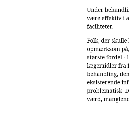
Under behandlin
være effektiv i 
faciliteter.
Folk, der skull
opmærksom på, a
største fordel -
lægemidler fra 
behandling, den
eksisterende in
problematisk: De
værd, manglende 