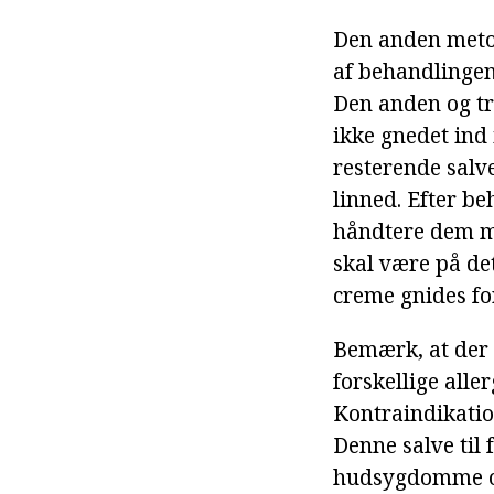
Den anden metod
af behandlingen
Den anden og tr
ikke gnedet ind
resterende salv
linned. Efter b
håndtere dem me
skal være på de
creme gnides for
Bemærk, at der 
forskellige alle
Kontraindikatio
Denne salve til 
hudsygdomme og 