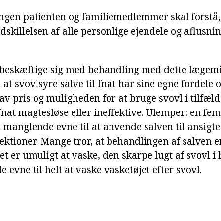
gen patienten og familiemedlemmer skal forstå, 
adskillelsen af alle personlige ejendele og aflusn
e beskæftige sig med behandling med dette lægemi
t svovlsyre salve til fnat har sine egne fordele 
 lav pris og muligheden for at bruge svovl i tilfæl
fnat magtesløse eller ineffektive. Ulemper: en fe
 manglende evne til at anvende salven til ansigte
fektioner. Mange tror, at behandlingen af salven 
t er umuligt at vaske, den skarpe lugt af svovl i
evne til helt at vaske vasketøjet efter svovl.