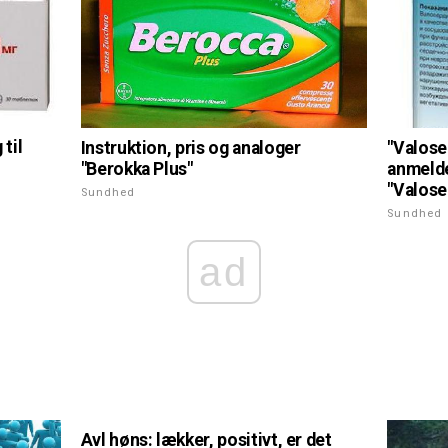
til
Instruktion, pris og analoger
"Valose
"Berokka Plus"
anmelde
"Valose
Sundhed
Sundhed
ad
Avl høns: lækker, positivt, er det