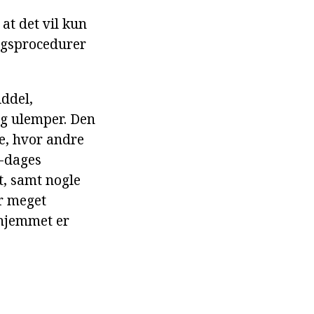
at det vil kun
ingsprocedurer
ddel,
og ulemper. Den
de, hvor andre
m-dages
t, samt nogle
er meget
 hjemmet er