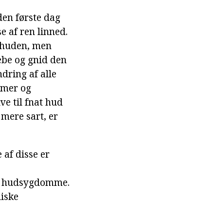
den første dag
 af ren linned.
a huden, men
æbe og gnid den
dring af alle
timer og
e til fnat hud
mere sart, er
af disse er
le hudsygdomme.
niske