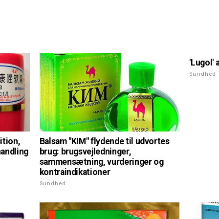
'Lugol' 
Sundhed
ition,
Balsam "KIM" flydende til udvortes
handling
brug: brugsvejledninger,
sammensætning, vurderinger og
kontraindikationer
Sundhed