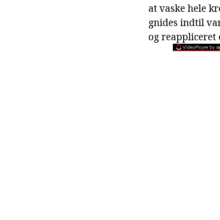
at vaske hele k
gnides indtil v
og reappliceret