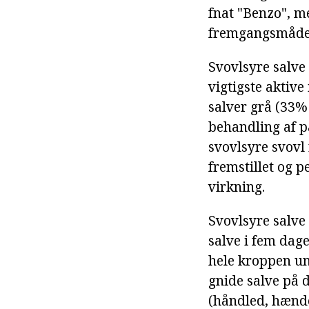
fnat "Benzo", me
fremgangsmåde t
Svovlsyre salve 
vigtigste aktive
salver grå (33% 
behandling af p
svovlsyre svovl 
fremstillet og 
virkning.
Svovlsyre salve
salve i fem dag
hele kroppen un
gnide salve på d
(håndled, hænder