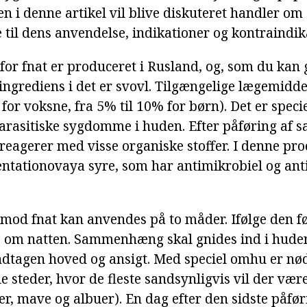
n i denne artikel vil blive diskuteret handler om
il dens anvendelse, indikationer og kontraindika
for fnat er produceret i Rusland, og, som du kan 
 ingrediens i det er svovl. Tilgængelige lægemidde
for voksne, fra 5% til 10% for børn). Det er specie
arasitiske sygdomme i huden. Efter påføring af 
reagerer med visse organiske stoffer. I denne proc
pentationovaya syre, som har antimikrobiel og ant
 mod fnat kan anvendes på to måder. Ifølge den fø
e om natten. Sammenhæng skal gnides ind i huden
dtagen hoved og ansigt. Med speciel omhu er nød
e steder, hvor de fleste sandsynligvis vil der vær
, mave og albuer). En dag efter den sidste påføri