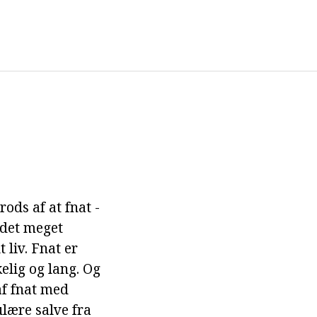
rods af at fnat -
 det meget
 liv. Fnat er
elig og lang. Og
af fnat med
lære salve fra