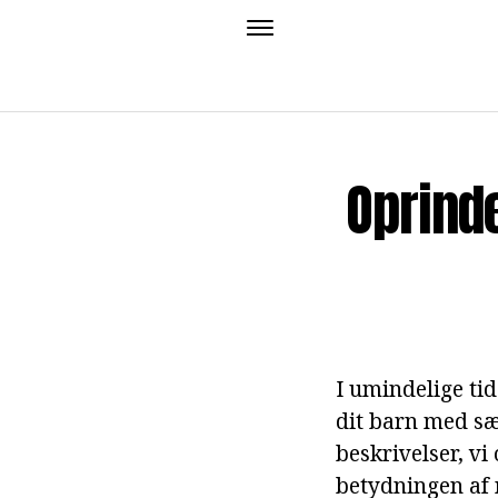
Oprind
I umindelige ti
dit barn med sæ
beskrivelser, vi
betydningen af 