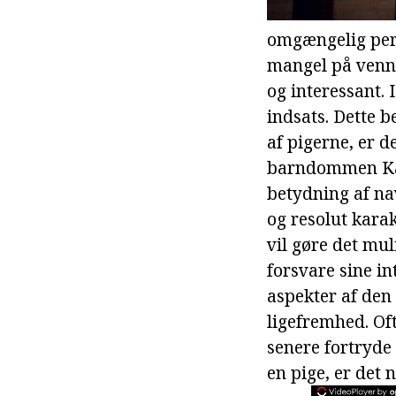
omgængelig pers
mangel på venne
og interessant. I
indsats. Dette be
af pigerne, er d
barndommen Kari
betydning af na
og resolut kara
vil gøre det mul
forsvare sine in
aspekter af den
ligefremhed. Of
senere fortryde 
en pige, er det