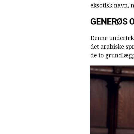
eksotisk navn, 
GENERØS 
Denne undertekst
det arabiske sp
de to grundlægg