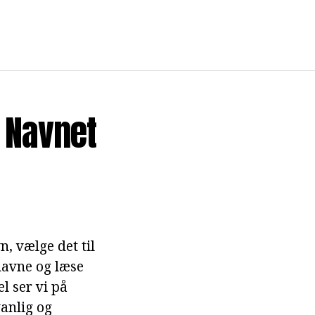
 Navnet
, vælge det til
 navne og læse
l ser vi på
anlig og