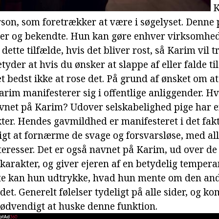
K
on, som foretrækker at være i søgelyset. Denne 
r og bekendte. Hun kan gøre enhver virksomhed 
 dette tilfælde, hvis det bliver rost, så Karim vil 
tyder at hvis du ønsker at slappe af eller falde til
et bedst ikke at rose det. På grund af ønsket om at
m manifesterer sig i offentlige anliggender. Hv
vnet på Karim? Udover selskabelighed pige har en
kter. Hendes gavmildhed er manifesteret i det fakt
igt at fornærme de svage og forsvarsløse, med all
teresser. Det er også navnet på Karim, ud over de
 karakter, og giver ejeren af en betydelig temper
te kan hun udtrykke, hvad hun mente om den and
det. Generelt følelser tydeligt på alle sider, og
 nødvendigt at huske denne funktion.