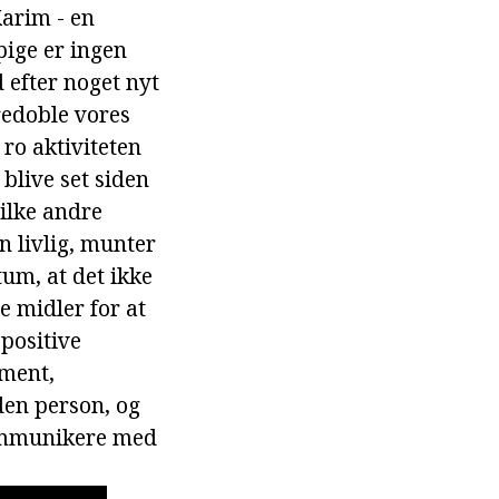
arim - en
pige er ingen
efter noget nyt
tredoble vores
 ro aktiviteten
 blive set siden
ilke andre
 livlig, munter
um, at det ikke
e midler for at
 positive
ament,
en person, og
 kommunikere med