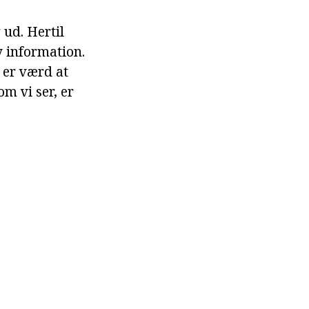
 ud. Hertil
y information.
 er værd at
m vi ser, er