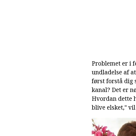
Problemet er i f
undladelse af at
først forstå dig 
kanal? Det er n
Hvordan dette h
blive elsket," v