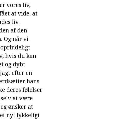
r vores liv,
ået at vide, at
des liv.
eden af den
s. Og når vi
oprindeligt
lv, hvis du kan
et og dybt
jagt efter en
værdsætter hans
ke deres følelser
 selv at være
Jeg ønsker at
et nyt lykkeligt