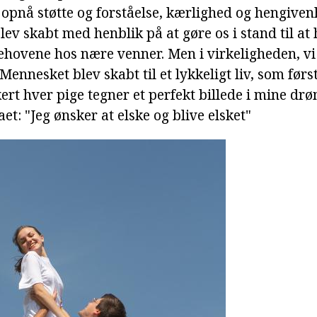
t opnå støtte og forståelse, kærlighed og hengiv
blev skabt med henblik på at gøre os i stand til at
vene hos nære venner. Men i virkeligheden, vi 
 Mennesket blev skabt til et lykkeligt liv, som førs
kert hver pige tegner et perfekt billede i mine dr
t: "Jeg ønsker at elske og blive elsket"