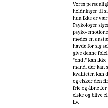
Vores personligh
holdninger til s
hun ikke er værd
Psykologer siger
psyko-emotionel i
mødes en anstæn
havde for sig se
give denne følel
"ondt" kan ikke 
mand, der kan s
kvaliteter, kan 
og elsker den fi
frie og åbne for
elske og blive el
liv.