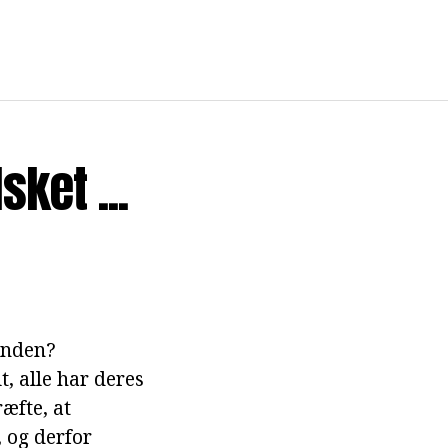
sket ...
anden?
t, alle har deres
æfte, at
, og derfor