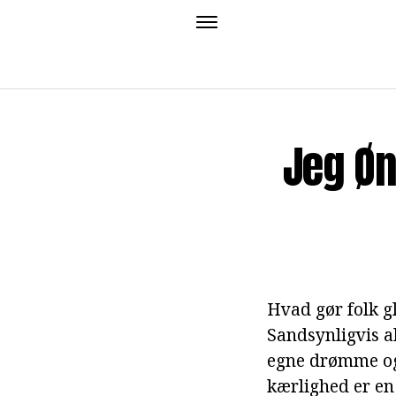
Jeg Øns
Hvad gør folk g
Sandsynligvis al
egne drømme og f
kærlighed er en 