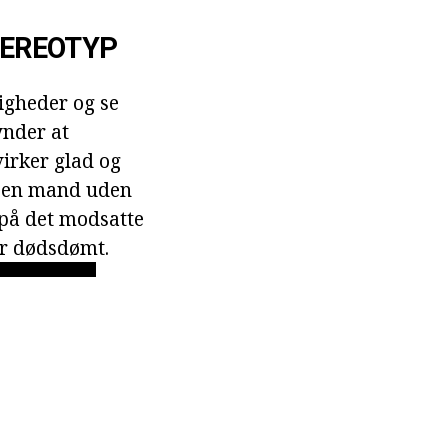
TEREOTYP
igheder og se
ynder at
virker glad og
me en mand uden
 på det modsatte
 er dødsdømt.