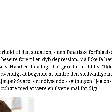
orhold til den situation, - den fanatiske forfølgels
 besejre føre til en dyb depression. Må ikke få hæ
selv. Hvad er du villig til at gøre for at dit liv, "fl
ødvendigt at begynde at ændre den sædvanlige h
jælpe? Svaret er indlysende - sætningen "Jeg øns
il ophøre med at være en flygtig mål for dig!