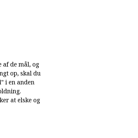
e af de mål, og
ngt op, skal du
ød" i en anden
oldning.
ker at elske og