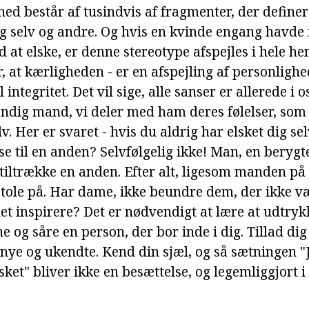
ed består af tusindvis af fragmenter, der definere
ig selv og andre. Og hvis en kvinde engang havde f
 at elske, er denne stereotype afspejles i hele hen
, at kærligheden - er en afspejling af personligh
ntegritet. Det vil sige, alle sanser er allerede i o
dig mand, vi deler med ham deres følelser, som 
lv. Her er svaret - hvis du aldrig har elsket dig se
se til en anden? Selvfølgelig ikke! Man, en berygt
tiltrække en anden. Efter alt, ligesom manden på 
tole på. Har dame, ikke beundre dem, der ikke 
det inspirere? Det er nødvendigt at lære at udtryk
ne og såre en person, der bor inde i dig. Tillad dig
 nye og ukendte. Kend din sjæl, og så sætningen "
sket" bliver ikke en besættelse, og legemliggjort i 