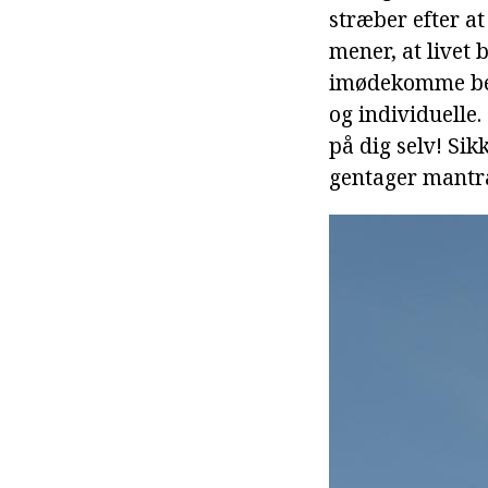
stræber efter a
mener, at livet 
imødekomme beho
og individuelle.
på dig selv! Sik
gentager mantrae