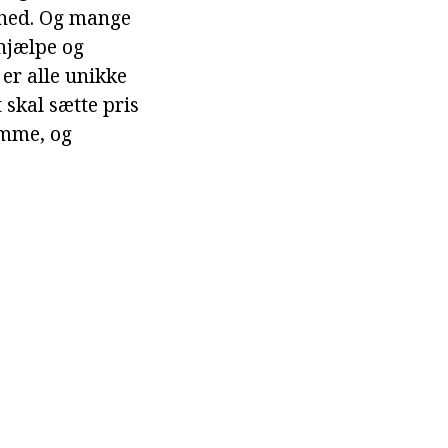
enhed. Og mange
 hjælpe og
er alle unikke
t skal sætte pris
ømme, og