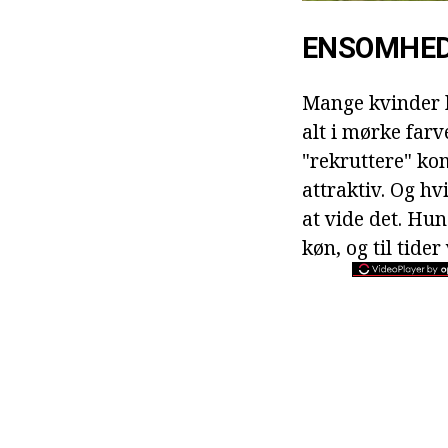
ENSOMHED:
Mange kvinder h
alt i mørke far
"rekruttere" kom
attraktiv. Og h
at vide det. Hu
køn, og til tide