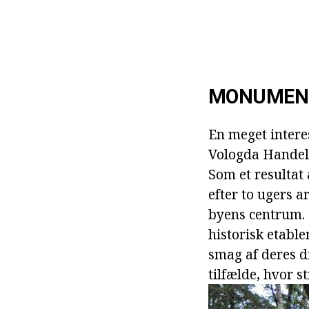
MONUMEN
En meget intere
Vologda Handels-
Som et resultat
efter to ugers a
byens centrum. 
historisk etabl
smag af deres dia
tilfælde, hvor s