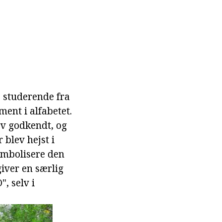
 studerende fra
ment i alfabetet.
ev godkendt, og
 blev hejst i
symbolisere den
giver en særlig
", selv i