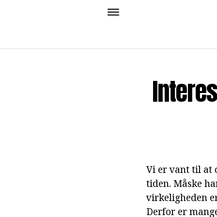
Intere
Vi er vant til a
tiden. Måske har
virkeligheden e
Derfor er mange