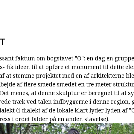
T
ssant faktum om bogstavet "O": en dag en gruppe
 fik ideen til at opføre et monument til dette ele
 af at stemme projektet med en af arkitekterne bl
rbejde af flere smede smedet en tre meter struktur
Det menes, at denne skulptur er beregnet til at 
erede træk ved talen indbyggerne i denne region, 
lekt (i dialekt af de lokale klart lyder lyden af "O
tress i ordet falder på en anden stavelse).