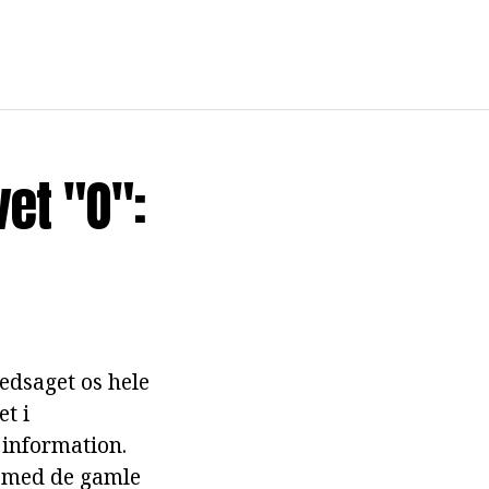
et "O":
ledsaget os hele
et i
 information.
d med de gamle