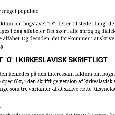
r meget populær.
aktum om bogstavet "O": det er til stede i langt de
uges i dag alfabeter. Det sker i alle sprog og diale
ke alfabet. Og desuden, det forekommer i at skrive
ag.
"O" I KIRKESLAVISK SKRIFTLIGT
 henledes på den interessant faktum om bogsta
 specifikt, i den skriftlige version af kirkeslavisk
ge som tre varianter af at skrive dette, tilsynel
.