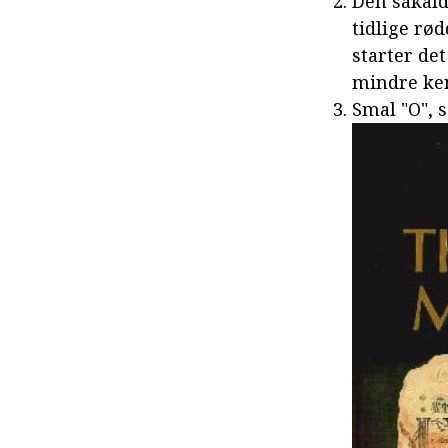
Den såkald
tidlige rø
starter de
mindre ken
Smal "O", s