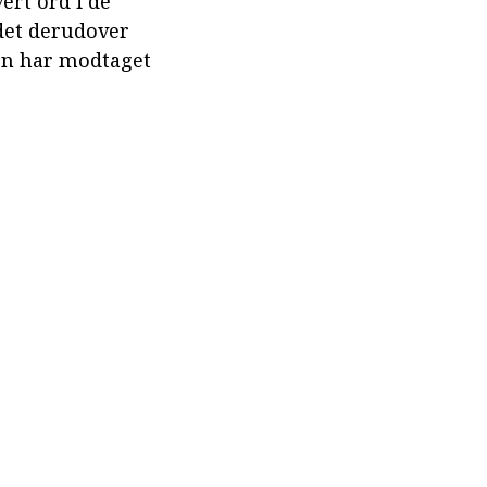
ert ord i de
 det derudover
ion har modtaget