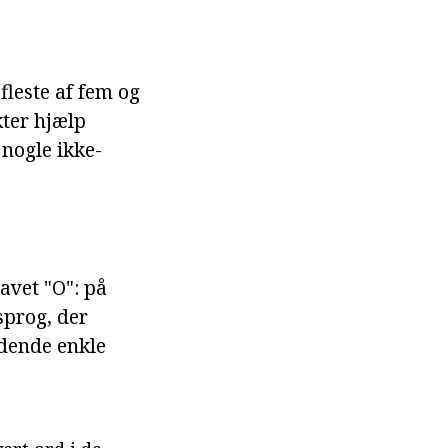
 fleste af fem og
kter hjælp
 nogle ikke-
vet "O": på
 sprog, der
adende enkle