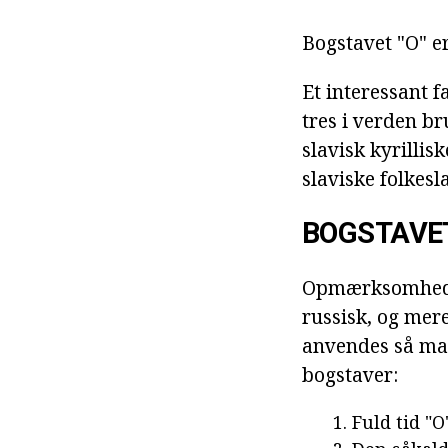
Bogstavet "O" e
Et interessant f
tres i verden br
slavisk kyrillis
slaviske folkesl
BOGSTAVET 
Opmærksomheden
russisk, og mere
anvendes så man
bogstaver:
Fuld tid "O"