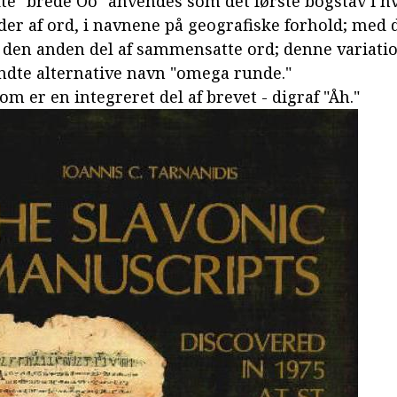
te "brede Oo" anvendes som det første bogstav i hv
dder af ord, i navnene på geografiske forhold; med
t den anden del af sammensatte ord; denne variat
dte alternative navn "omega runde."
om er en integreret del af brevet - digraf "Åh."