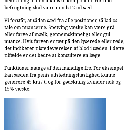
bekostning af den alkaliske komponent. For fuld
befrugtning skal være mindst 2 ml sæd.
Vi forstår, at sådan sæd fra alle positioner, så lad os
tale om nuancerne. Spewing væske kan være grå
eller farve af mælk, gennemskinneligt eller gul
nuance. Hvis farven er tæt på den lyserøde eller røde,
det indikerer tilstedeværelsen af blod i sæden. I dette
tilfælde er det bedre at konsultere en læge.
Funktioner mange af den mandlige frø. For eksempel
kan sæden fra penis udstødningshastighed kunne
generere 45 km / t, og for gødskning kvinder nok og
15% væske.