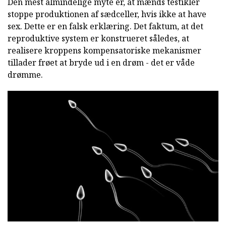
Den mest almindelige myte er, at mænds testikler
stoppe produktionen af sædceller, hvis ikke at have
sex. Dette er en falsk erklæring. Det faktum, at det
reproduktive system er konstrueret således, at
realisere kroppens kompensatoriske mekanismer
tillader frøet at bryde ud i en drøm - det er våde
drømme.