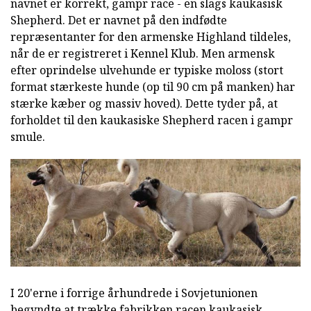
navnet er korrekt, gampr race - en slags kaukasisk
Shepherd. Det er navnet på den indfødte
repræsentanter for den armenske Highland tildeles,
når de er registreret i Kennel Klub. Men armensk
efter oprindelse ulvehunde er typiske moloss (stort
format stærkeste hunde (op til 90 cm på manken) har
stærke kæber og massiv hoved). Dette tyder på, at
forholdet til den kaukasiske Shepherd racen i gampr
smule.
I 20'erne i forrige århundrede i Sovjetunionen
begyndte at trække fabrikken racen kaukasisk