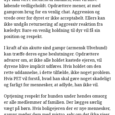
løbende vedligeholdt. Opdrættere mener, at med
gamprom brug for en venlig chat. Aggression og
vrede over for dyret er ikke acceptabelt. Ellers kan
ikke undgås returnering af aggressiv reaktion fra
kæledyr. Bare en venlig holdning til dyr vil få sin
position og respekt.
I kraft af sin akutte sind gampr (armensk Ulvehund)
kan træffe deres egne beslutninger. Opdrættere
advarer om, at ikke alle holdet kastede ejeren, vil
dyrene blive implicit udføres. Hvis holdet om den
rette uddannelse, i dette tilfælde, ikke noget problem.
Hvis PET vil forstå, hvad han skal gøre noget skadeligt
og farligt for mennesker, at adlyde, han ikke vil.
Optjening respekt for hunden under hendes omsorg
er alle medlemmer af familien. Der lægges særlig
vægt på børn. Hvis boligejeren der er nye mennesker,
gampr møder dem med mistro, selv om det ikke viser.