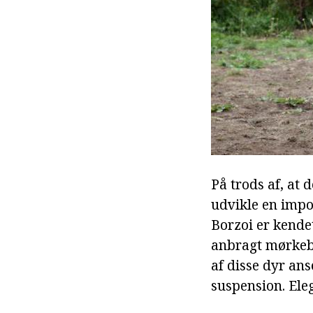
På trods af, at d
udvikle en impo
Borzoi er kende
anbragt mørkebr
af disse dyr ans
suspension. Ele