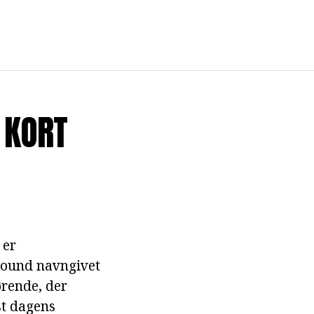
 KORT
 er
yhound navngivet
ørende, der
st dagens