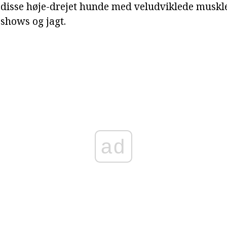
r disse høje-drejet hunde med veludviklede muskl
, shows og jagt.
ad