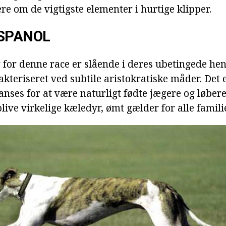
lære om de vigtigste elementer i hurtige klipper.
ESPANOL
for denne race er slående i deres ubetingede hen
akteriseret ved subtile aristokratiske måder. Det 
nses for at være naturligt fødte jægere og løbere.
blive virkelige kæledyr, ømt gælder for alle fami