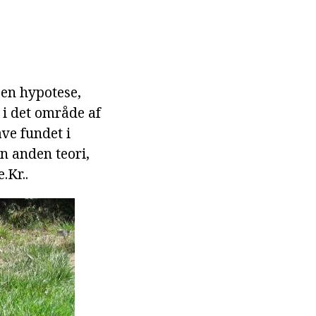
 en hypotese,
i det område af
ve fundet i
en anden teori,
.Kr..