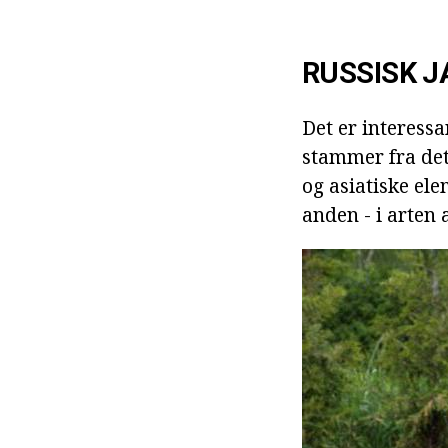
RUSSISK J
Det er interess
stammer fra de
og asiatiske ele
anden - i arten 