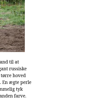
and til at
gant russiske
 tørre hoved
. En ægte perle
emmelig tyk
anden farve.