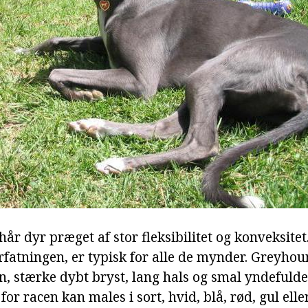
 hår dyr præget af stor fleksibilitet og konveksitet
rfatningen, er typisk for alle de mynder. Greyho
n, stærke dybt bryst, lang hals og smal yndefulde
or racen kan males i sort, hvid, blå, rød, gul elle