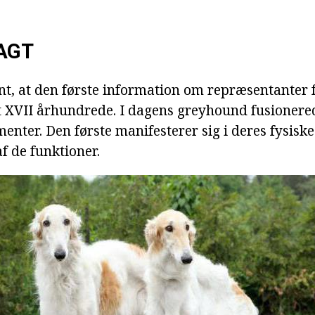
AGT
ant, at den første information om repræsentanter 
t XVII århundrede. I dagens greyhound fusioner
menter. Den første manifesterer sig i deres fysisk
af de funktioner.