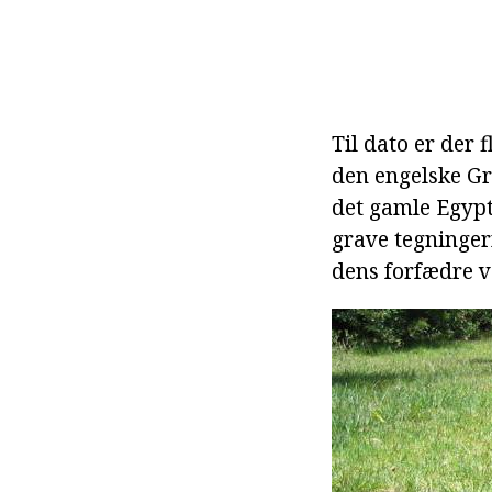
Til dato er der 
den engelske Gr
det gamle Egypt
grave tegningern
dens forfædre va