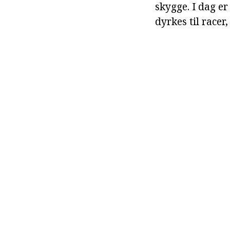
skygge. I dag e
dyrkes til racer