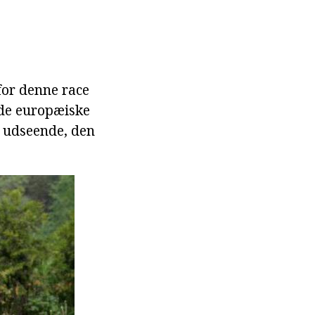
for denne race
ede europæiske
e udseende, den