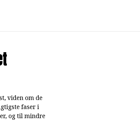
et
nst, viden om de
tigste faser i
r, og til mindre