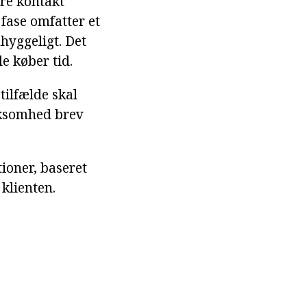
ere kontakt
 fase omfatter et
hyggeligt. Det
e køber tid.
tilfælde skal
irksomhed brev
tioner, baseret
 klienten.