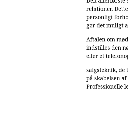
Den allerførste 
relationer. Dett
personligt forho
gør det muligt a
Aftalen om mødet
indstilles den 
eller et telefon
salgsteknik, de 
på skabelsen af 
Professionelle l