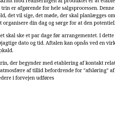
skridt mod realiseringen af produktet er at etabl
e trin er afgørende for hele salgsprocessen. Denne
ld, det vil sige, det møde, der skal planlægges om
t organisere din dag og sørge for at den potentiell
 skal ske et par dage før arrangementet. I dette 
nøjagtige dato og tid. Aftalen kan opnås ved en v
opkald.
trin, der begynder med etablering af kontakt rela
atmosfære af tillid befordrende for "afsløring" af
edere i forvejen udføres