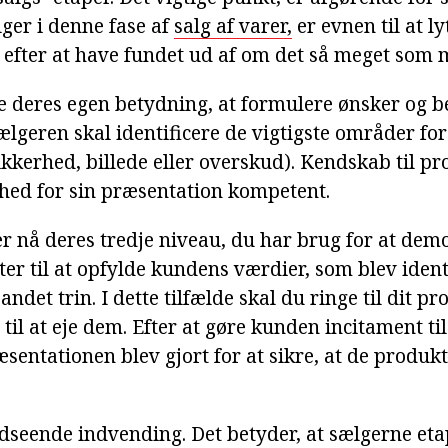
er i denne fase af
salg af varer,
er evnen til at lyt
 efter at have fundet ud af om det så meget som m
e deres egen betydning, at formulere ønsker og b
ælgeren skal identificere de vigtigste områder fo
ikkerhed, billede eller overskud). Kendskab til p
hed for sin præsentation kompetent.
er nå deres tredje niveau, du har brug for at de
er til at opfylde kundens værdier, som blev ident
andet trin. I dette tilfælde skal du ringe til dit p
til at eje dem. Efter at gøre kunden incitament ti
sentationen blev gjort for at sikre, at de produk
dseende indvending. Det betyder, at sælgerne eta