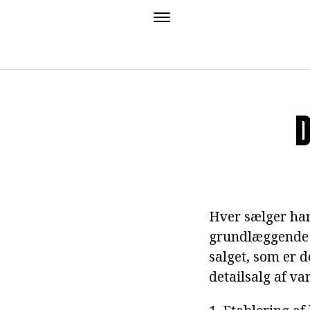
D
Hver sælger har 
grundlæggende re
salget, som er 
detailsalg af va