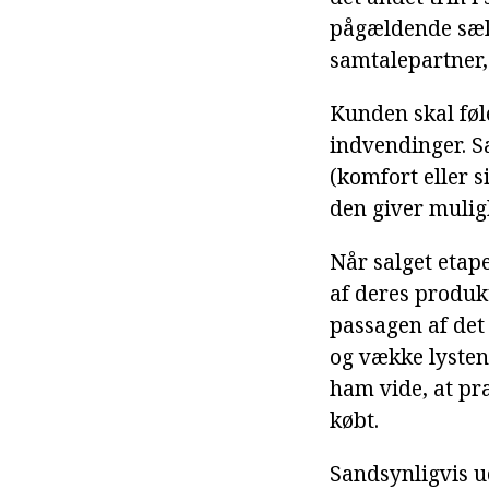
pågældende sælg
samtalepartner,
Kunden skal føl
indvendinger. S
(komfort eller s
den giver mulig
Når salget etap
af deres produkt
passagen af det 
og vække lysten 
ham vide, at præ
købt.
Sandsynligvis u