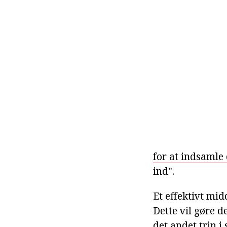
for at indsamle
ind".
Et effektivt mid
Dette vil gøre d
det andet trin i