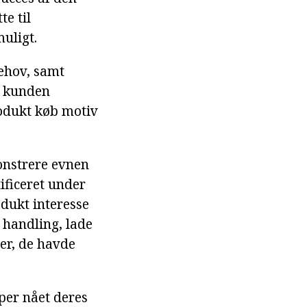
te til
uligt.
ehov, samt
r kunden
rodukt køb motiv
monstrere evnen
ificeret under
rodukt interesse
l handling, lade
ter, de havde
per nået deres