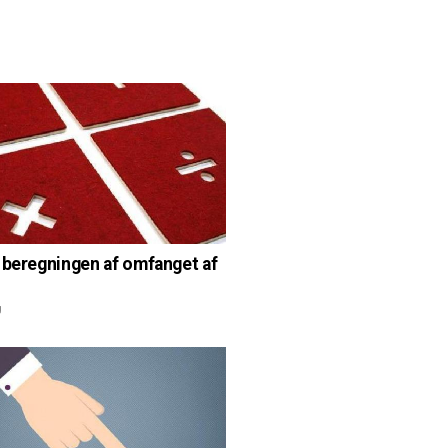
 beregningen af omfanget af
g