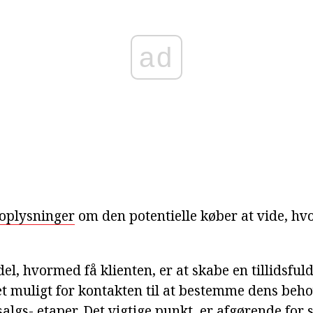
ad
 oplysninger
om den potentielle køber at vide, hv
del, hvormed få klienten, er at skabe en tillidsfu
et muligt for kontakten til at bestemme dens beho
 salgs- etaper. Det vigtige punkt, er afgørende for 