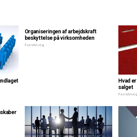
Organiseringen af arbejdskraft
beskyttelse på virksomheden
Forretning
Hvad er
undlaget
salget
Forretnin
nskaber