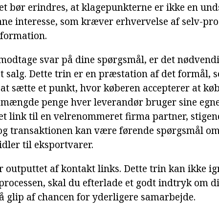
Det bør erindres, at klagepunkterne er ikke en un
nne interesse, som kræver erhvervelse af selv-pro
formation.
modtage svar på dine spørgsmål, er det nødvendig
 et salg. Dette trin er en præstation af det formål, 
 at sætte et punkt, hvor køberen accepterer at køb
s mængde penge hver leverandør bruger sine egne
t link til en velrenommeret firma partner, stigend
 og transaktionen kan være førende spørgsmål om
idler til eksportvarer.
 outputtet af kontakt links. Dette trin kan ikke ig
processen, skal du efterlade et godt indtryk om dig
å glip af chancen for yderligere samarbejde.