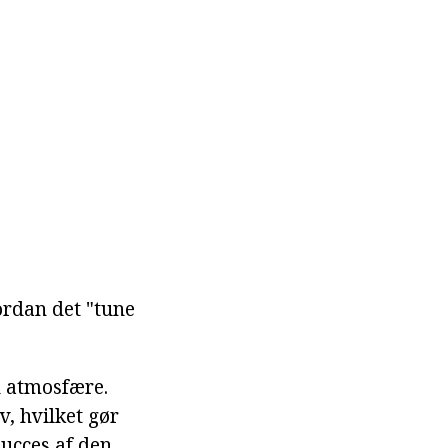
ordan det "tune
ld atmosfære.
v, hvilket gør
succes af den