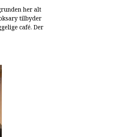
grunden her alt
oksary tilbyder
elige café. Der