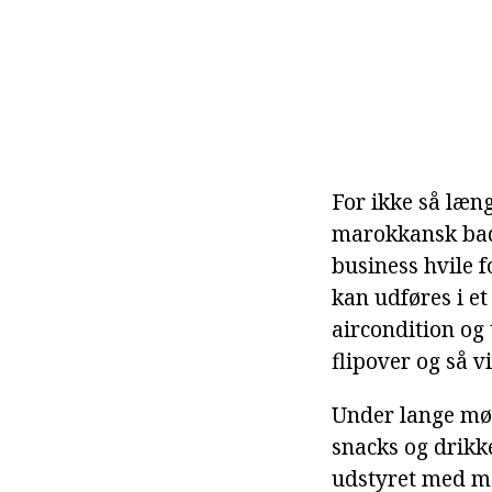
For ikke så læng
marokkansk bad
business hvile f
kan udføres i e
aircondition og 
flipover og så vi
Under lange møde
snacks og drikk
udstyret med mo