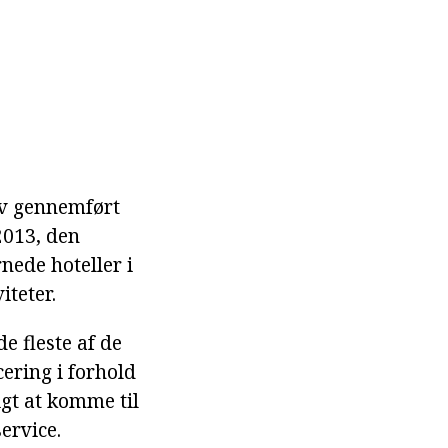
ev gennemført
2013, den
rnede hoteller i
iteter.
e fleste af de
cering i forhold
igt at komme til
ervice.