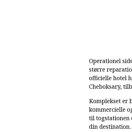
Operationel sid
større reparati
officielle hotel
Cheboksary, tilb
Komplekset er b
kommercielle og 
til togstationen
din destination.