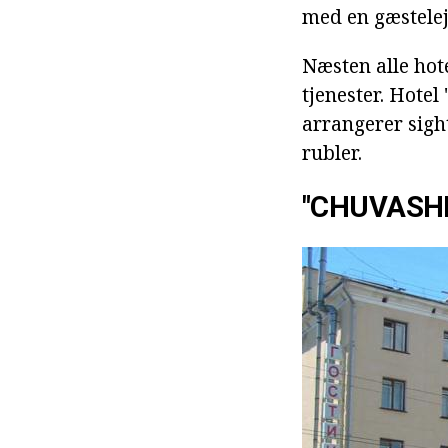
med en gæstelej
Næsten alle hote
tjenester. Hote
arrangerer sight
rubler.
"CHUVASHI