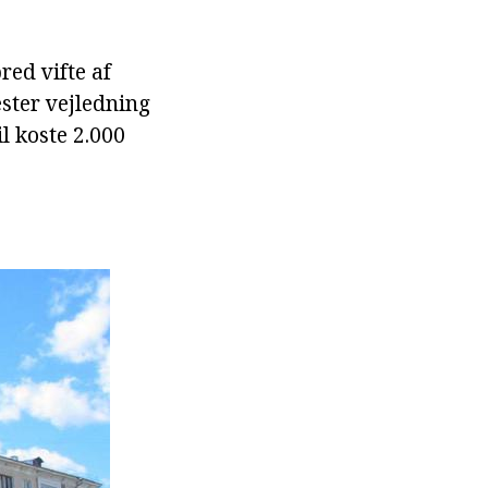
red vifte af
æster vejledning
l koste 2.000