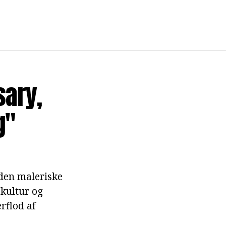
sary,
g"
den maleriske
 kultur og
rflod af