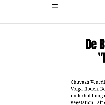
De B
"
Chuvash Venedig
Volga-floden. B
underholdning ce
vegetation - alt