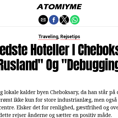
Traveling
Rejsetips
,
edste Hoteller I Chebok
Rusland" Og "debuggin
 lokale kalder byen Cheboksary, da han står på 
erømt ikke kun for store industrianlæg, men også
ntre. Elsker det for renlighed, gæstfrihed og ove
 dette rejser ånderne og sætter en positiv måde.