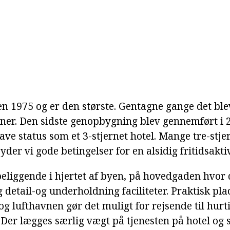
en 1975 og er den største. Gentagne gange det bl
oner. Den sidste genopbygning blev gennemført i 
 have status som et 3-stjernet hotel. Mange tre-stje
yder vi gode betingelser for en alsidig fritidsaktiv
eliggende i hjertet af byen, på hovedgaden hvor d
detail-og underholdning faciliteter. Praktisk pla
 og lufthavnen gør det muligt for rejsende til hurt
 Der lægges særlig vægt på tjenesten på hotel og s