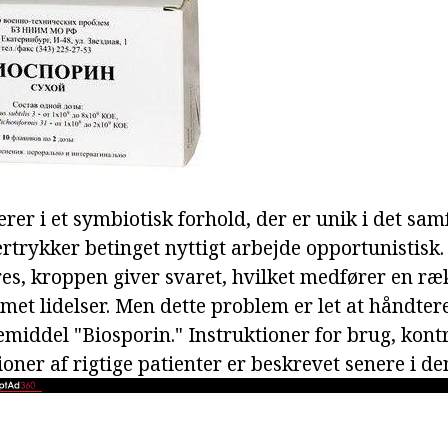
erer i et symbiotisk forhold, der er unik i det sa
ertrykker betinget nyttigt arbejde opportunistisk
res, kroppen giver svaret, hvilket medfører en ræ
met lidelser. Men dette problem er let at håndter
emiddel "Biosporin." Instruktioner for brug, kont
oner af rigtige patienter er beskrevet senere i de