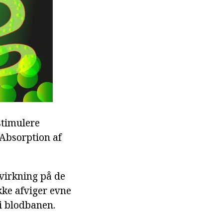
stimulere
Absorption af
dvirkning på de
kke afviger evne
 i blodbanen.