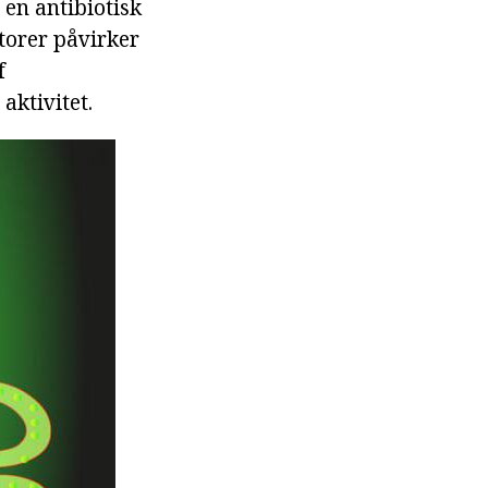
 en antibiotisk
ktorer påvirker
f
aktivitet.