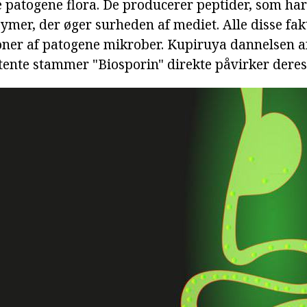
e patogene flora. De producerer peptider, som har
zymer, der øger surheden af mediet. Alle disse fa
ioner af patogene mikrober. Kupiruya dannelsen a
tente stammer "Biosporin" direkte påvirker deres 