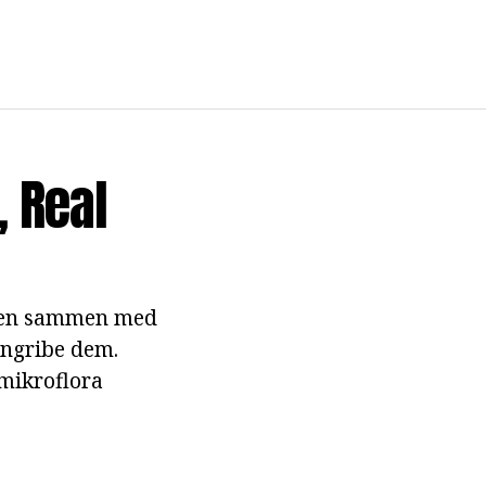
, Real
ppen sammen med
angribe dem.
 mikroflora