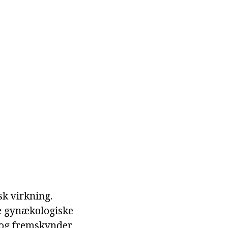
sk virkning.
ge gynækologiske
 og fremskynder