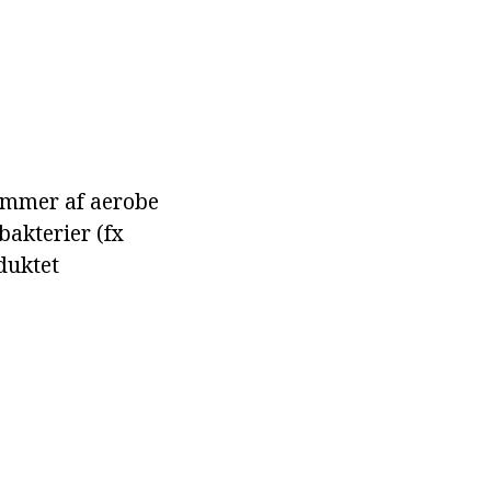
tammer af aerobe
bakterier (fx
duktet