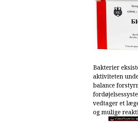
Bakterier eksist
aktiviteten und
balance forstyr
fordøjelsessyste
vedtager et læg
og mulige reakti