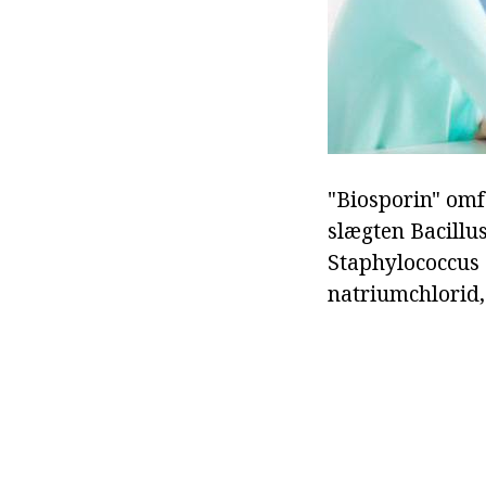
"Biosporin" omf
slægten Bacillu
Staphylococcus 
natriumchlorid,