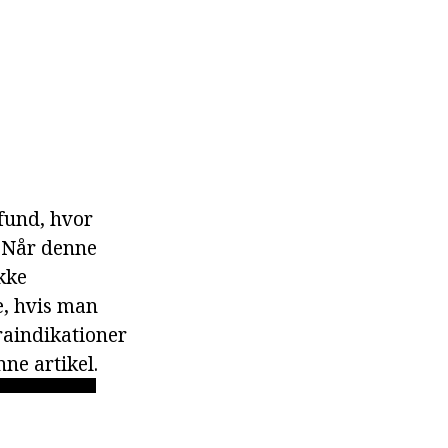
mfund, hvor
. Når denne
kke
e, hvis man
raindikationer
nne artikel.