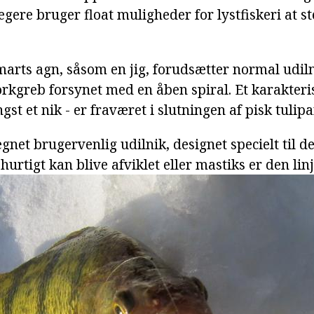
gere bruger float muligheder for lystfiskeri at st
marts agn, såsom en jig, forudsætter normal udi
orkgreb forsynet med en åben spiral. Et karakteri
ngst et nik - er fraværet i slutningen af pisk tulipa
egnet brugervenlig udilnik, designet specielt til 
 hurtigt kan blive afviklet eller mastiks er den lin