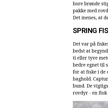
bore brønde stig
pakke med rovdy
Det menes, at d
SPRING FI
Det var på fiske
bedst at begynd
ti eller tyve me
bedre egnet til 
for at fiske i 
baghold. Captur
bund. De vigtigs
rovdyr - en flok