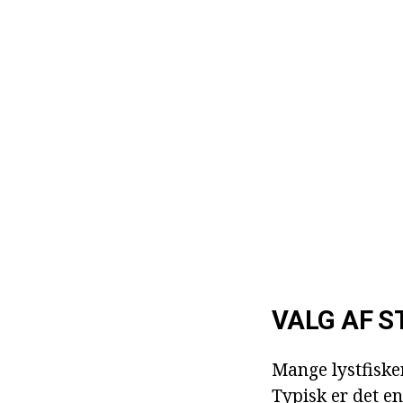
VALG AF S
Mange lystfisker
Typisk er det en