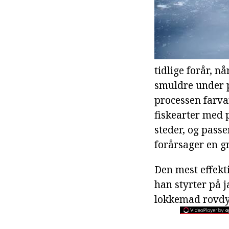
tidlige forår, 
smuldre under p
processen farva
fiskearter med 
steder, og passe
forårsager en gr
Den mest effekti
han styrter på j
lokkemad rovdyr