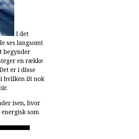
I det
ede ses langsomt
et begynder
steger en række
et er i disse
i hvilken ilt nok
ir.
nder isen, hvor
e energisk som