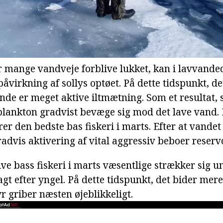
når mange vandveje forblive lukket, kan i lavvand
åvirkning af sollys optøet. På dette tidspunkt, d
nde er meget aktive iltmætning. Som et resultat, 
plankton gradvist bevæge sig mod det lave vand. D
rer den bedste bas fiskeri i marts. Efter at vandet 
advis aktivering af vital aggressiv beboer reservo
ve bass fiskeri i marts væsentlige strækker sig u
agt efter yngel. På dette tidspunkt, det bider mer
 griber næsten øjeblikkeligt.