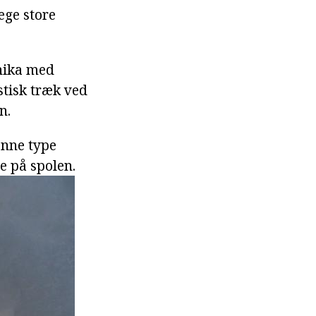
ege store
lnika med
stisk træk ved
n.
denne type
je på spolen.