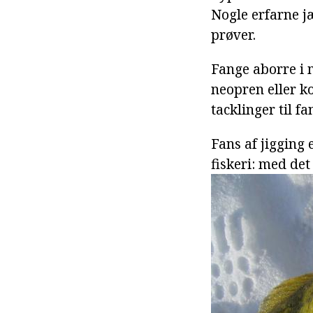
Nogle erfarne jæ
prøver.
Fange aborre i 
neopren eller k
tacklinger til fa
Fans af jigging 
fiskeri: med det