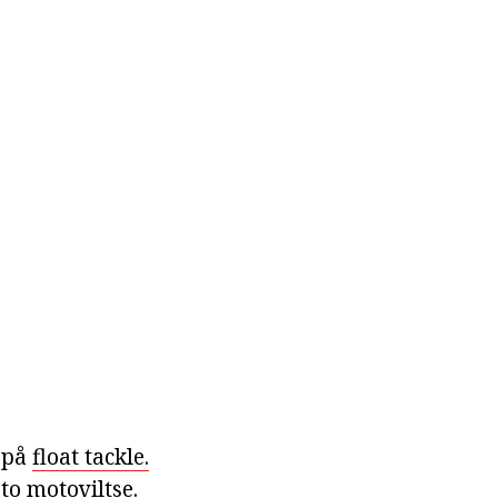
l på
float tackle.
to motoviltse.