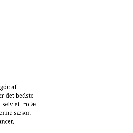
ngde af
 er det bedste
 selv et trofæ
 denne sæson
ncer,