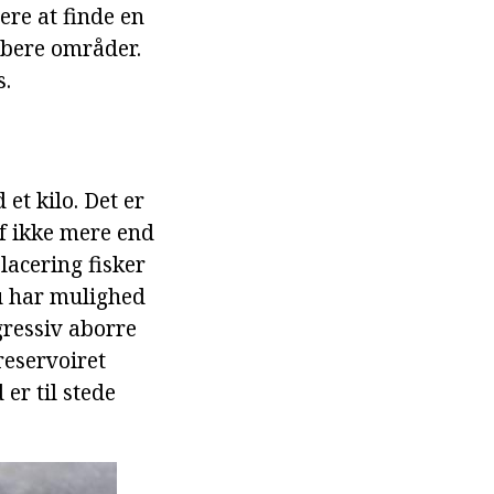
ere at finde en
ybere områder.
s.
 et kilo. Det er
af ikke mere end
placering fisker
du har mulighed
gressiv aborre
reservoiret
er til stede