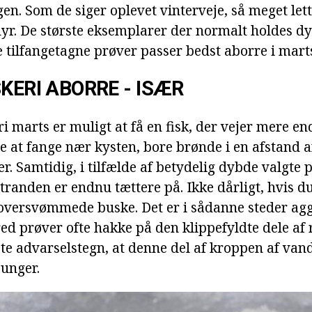
en. Som de siger oplevet vinterveje, så meget lett
r. De største eksemplarer der normalt holdes d
e tilfangetagne prøver passer bedst aborre i mart
SKERI ABORRE - ISÆR
ri marts er muligt at få en fisk, der vejer mere end
e at fange nær kysten, bore brønde i en afstand 
ter. Samtidig, i tilfælde af betydelig dybde valgte 
stranden er endnu tættere på. Ikke dårligt, hvis 
de oversvømmede buske. Det er i sådanne steder ag
ed prøver ofte hakke på den klippefyldte dele af 
te advarselstegn, at denne del af kroppen af vand 
 unger.