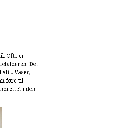
l. Ofte er
delalderen. Det
alt .. Vaser,
n føre til
indrettet i den