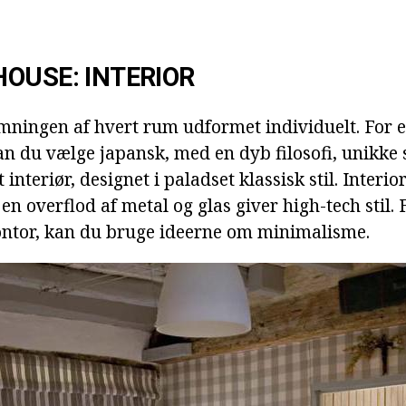
OUSE: INTERIOR
mningen af hvert rum udformet individuelt. For e
n du vælge japansk, med en dyb filosofi, unikke s
 interiør, designet i paladset klassisk stil. Interi
n overflod af metal og glas giver high-tech stil. 
ontor, kan du bruge ideerne om minimalisme.