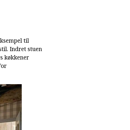
ksempel til
til. Indret stuen
ors køkkener
For