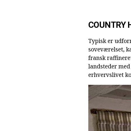
COUNTRY H
Typisk er udfor
soveværelset, ka
fransk raffineret
landsteder med e
erhvervslivet k