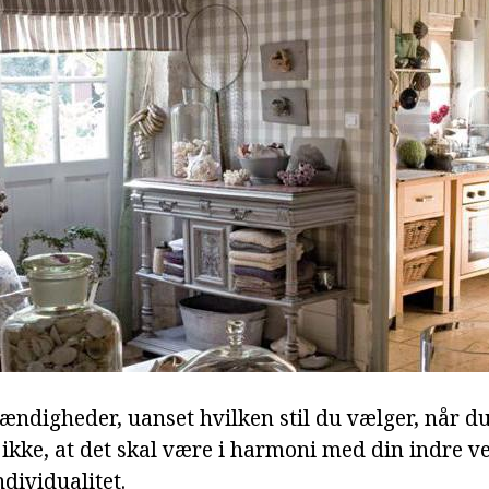
ændigheder, uanset hvilken stil du vælger, når du
 ikke, at det skal være i harmoni med din indre v
dividualitet.