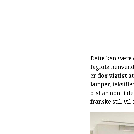
Dette kan være e
fagfolk henvende
er dog vigtigt at
lamper, tekstile
disharmoni i det
franske stil, vil 