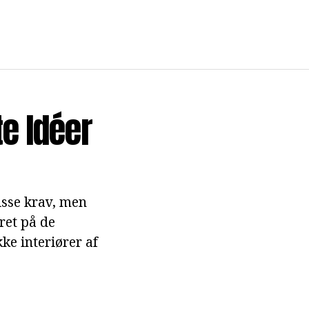
te Idéer
visse krav, men
ret på de
ke interiører af