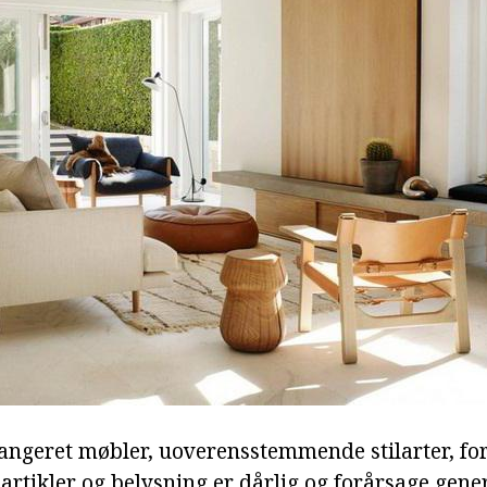
angeret møbler, uoverensstemmende stilarter, for
artikler og belysning er dårlig og forårsage gene