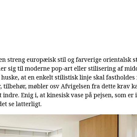
n streng europæisk stil og farverige orientalsk sti
r sig til moderne pop-art eller stilisering af mid
 huske, at en enkelt stilistisk linje skal fastholdes i 
r, tilbehør, møbler osv Afvigelsen fra dette krav ka
 indre. Enig i, at kinesisk vase på pejsen, som er 
det se latterligt.