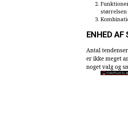
Funktioner
størrelsen
Kombinatio
ENHED AF 
Antal tendenser 
er ikke meget an
noget valg og s