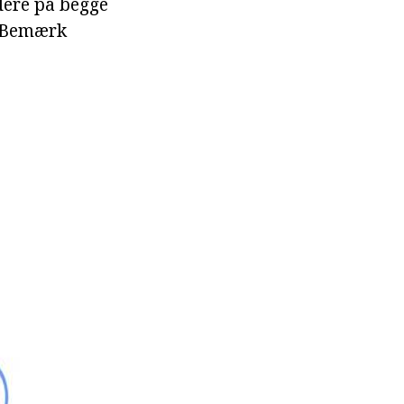
idere på begge
. Bemærk