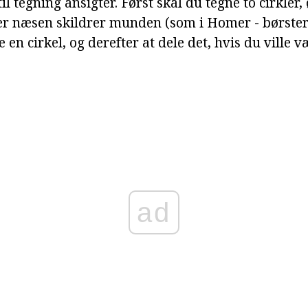
il tegning ansigter. Først skal du tegne to cirkler,
r næsen skildrer munden (som i Homer - børster)
e en cirkel, og derefter at dele det, hvis du ville 
ad