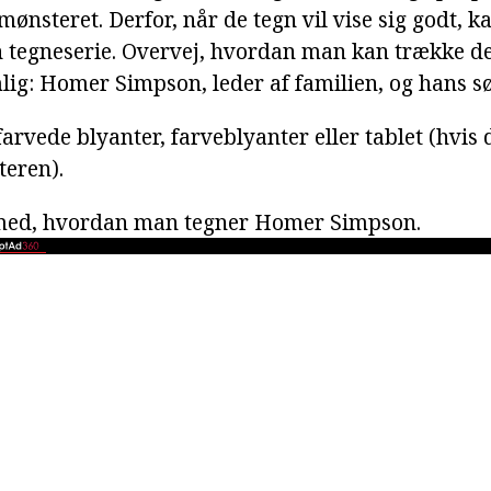
ønsteret. Derfor, når de tegn vil vise sig godt, k
n tegneserie. Overvej, hvordan man kan trække d
mlig: Homer Simpson, leder af familien, og hans s
farvede blyanter, farveblyanter eller tablet (hvis
eren).
 med, hvordan man tegner Homer Simpson.