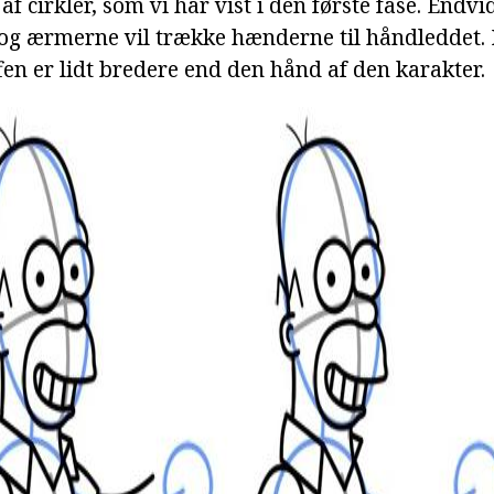
e af cirkler, som vi har vist i den første fase. Endv
 og ærmerne vil trække hænderne til håndleddet
fen er lidt bredere end den hånd af den karakter.