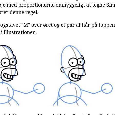
je med proportionerne omhyggeligt at tegne Sim
ører denne regel.
bogstavet "M" over øret og et par af hår på toppen.
i illustrationen.