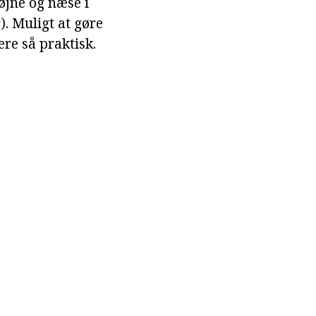
 øjne og næse i
. Muligt at gøre
være så praktisk.