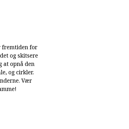
er fremtiden for
det og skitsere
ng at opnå den
e, og cirkler.
hænderne. Vær
samme!