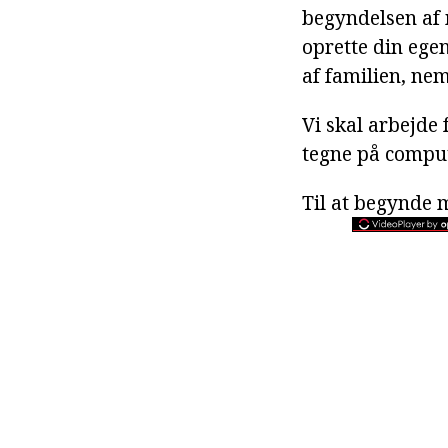
begyndelsen af m
oprette din ege
af familien, ne
Vi skal arbejde 
tegne på comput
Til at begynde