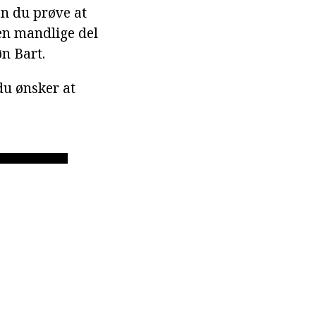
an du prøve at
en mandlige del
øn Bart.
 du ønsker at