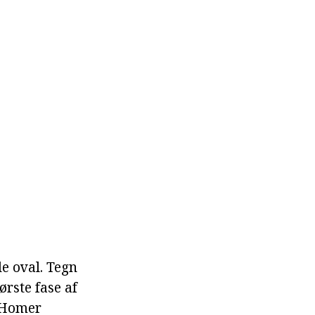
de oval. Tegn
ørste fase af
f Homer