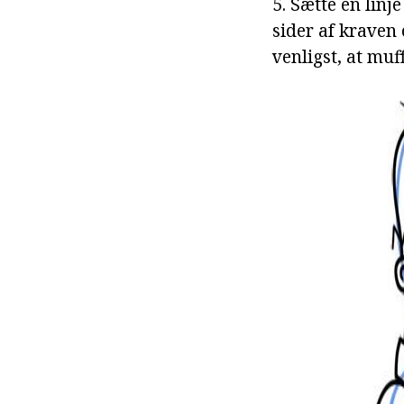
5. Sætte en linj
sider af kraven
venligst, at muf