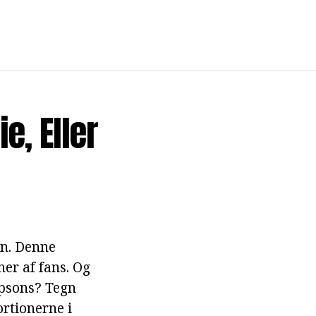
e, Eller
en. Denne
ner af fans. Og
psons? Tegn
ortionerne i