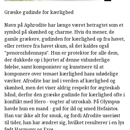
Græske gudinde for kærlighed
Navn på Aphrodite har længe været betragtet som et
symbol på skønhed og charme. Hvis du mener, de
gamle grækere, gudinden for kærlighed op fra havet,
eller rettere fra havet skum, så det kaldes også
"penorozhdennaya". Hun er protektor for alle dem,
der dukkede op i hjertet af denne vidunderlige
følelse, samt komponister og kunstnere til at
komponere over temaet kærlighed hans udødelige
værker. Afrodite bar ind i verden af kærlighed og
skønhed, men det viser aldrig respekt for ægteskab
bånd, derfor den græske gudinde for kærlighed ofte i
konflikt med Hero - vogter af utroskab. På Olympus
havde hun en mand - gud for ild og smed Hefaistos.
Han var ikke alt for smuk, og fordi Afrodite useriøst
til tider, han har ændret sig, hvilket resulterer i en lys
født Harmony og Eros.