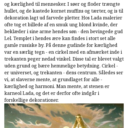
og kærlighed til mennesker. I søer og floder trængte
hullet, og de kastede kornet muffins og tærter, og is til
dekoration lagt ud farvede pletter. Hos Lada malerier
ofte tog et billede af en smuk ung blond kvinde, der
beklæder i sine arme hendes søn - den bevingede gud
Lel. Templet i hendes ære kan findes i stort set alle
gamle russiske by. På denne gudinde for kærlighed
var en særlig tegn - en cirkel med en afmærket inde i
trekanten peger nedad vinkel. Disse tal er blevet valgt
uden grund og bære hemmelige betydning. Cirkel -
er universet, og trekanten - dens centrum. Således ser
vi, at slaverne mente, at grundlaget for alle -
kærlighed og harmoni. Man mente, at stenen er
karneol Lada, og det er derfor ofte indgår i
forskellige dekorationer.