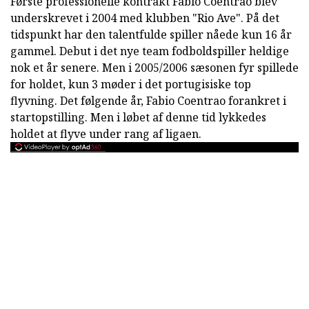
Første professionelle kontrakt Fabio Coentrao blev
underskrevet i 2004 med klubben "Rio Ave". På det
tidspunkt har den talentfulde spiller nåede kun 16 år
gammel. Debut i det nye team fodboldspiller heldige
nok et år senere. Men i 2005/2006 sæsonen fyr spillede
for holdet, kun 3 møder i det portugisiske top
flyvning. Det følgende år, Fabio Coentrao forankret i
startopstilling. Men i løbet af denne tid lykkedes
holdet at flyve under rang af ligaen.