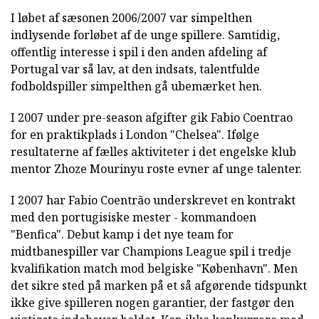
I løbet af sæsonen 2006/2007 var simpelthen
indlysende forløbet af de unge spillere. Samtidig,
offentlig interesse i spil i den anden afdeling af
Portugal var så lav, at den indsats, talentfulde
fodboldspiller simpelthen gå ubemærket hen.
I 2007 under pre-season afgifter gik Fabio Coentrao
for en praktikplads i London "Chelsea". Ifølge
resultaterne af fælles aktiviteter i det engelske klub
mentor Zhoze Mourinyu roste evner af unge talenter.
I 2007 har Fabio Coentrão underskrevet en kontrakt
med den portugisiske mester - kommandoen
"Benfica". Debut kamp i det nye team for
midtbanespiller var Champions League spil i tredje
kvalifikation match mod belgiske "København". Men
det sikre sted på marken på et så afgørende tidspunkt
ikke give spilleren nogen garantier, der fastgør den