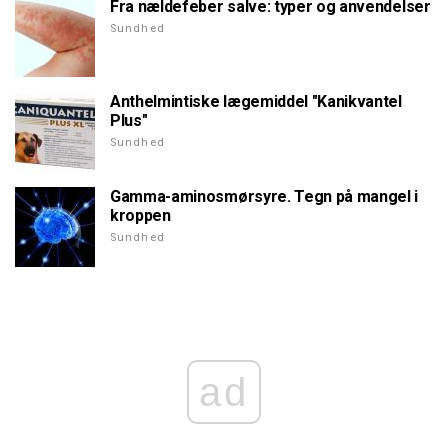
Fra nældefeber salve: typer og anvendelser
Sundhed
Anthelmintiske lægemiddel "Kanikvantel
Plus"
Sundhed
Gamma-aminosmørsyre. Tegn på mangel i
kroppen
Sundhed
ad