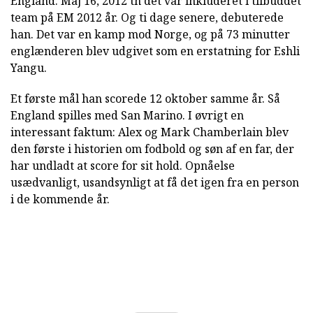
England. Maj 16, 2012 th det var inkluderet i tilbuddet
team på EM 2012 år. Og ti dage senere, debuterede
han. Det var en kamp mod Norge, og på 73 minutter
englænderen blev udgivet som en erstatning for Eshli
Yangu.
Et første mål han scorede 12 oktober samme år. Så
England spilles med San Marino. I øvrigt en
interessant faktum: Alex og Mark Chamberlain blev
den første i historien om fodbold og søn af en far, der
har undladt at score for sit hold. Opnåelse
usædvanligt, usandsynligt at få det igen fra en person
i de kommende år.