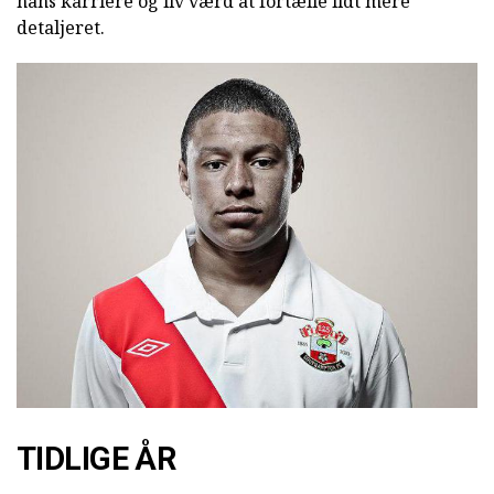
hans karriere og liv værd at fortælle lidt mere
detaljeret.
TIDLIGE ÅR