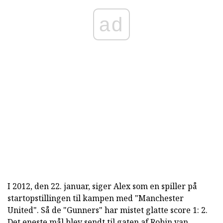
ad
I 2012, den 22. januar, siger Alex som en spiller på
startopstillingen til kampen med "Manchester
United". Så de "Gunners" har mistet glatte score 1: 2.
Det eneste mål blev sendt til gaten af Robin
van