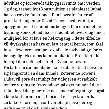
udviklet og forberedt til byggeri rundt om i verden.
Og dog, tårnet, hvis konstruktion er planlagt i Dubai,
har en række funktioner. Den hovedforfatter af
projektet - ingeniør David Fisher - hedder det, at
opbygningen af fremtidens boliger. Den oprindelige
bygning koncept indebærer mobilitet hver etage med
mulighed for at lave en hel omgang. I dette tilfælde
vil skyskraberen have en fast central kerne, som skal
huse elevatorer, trapper og alle de nødvendige for et
behageligt eksistens kommunikation. Projektet fik
hurtigt den uofficielle titel - Dynamic Tower.
Forfatteren sammenligner sin skabelse til at bevæge
sig langsomt i en dans kvinde. Roterende Tower i
Dubai vil gøre det muligt for udlejeren at radikalt
ændre visningen fra windows på eget humør. I dette
tilfælde vil det generelle udseende af bygningen også
i konstant forandring. I form af en skyskraber har
cirkulære former, hvor hver etage bevæger sig
uafhængigt af de tilstødende dem.