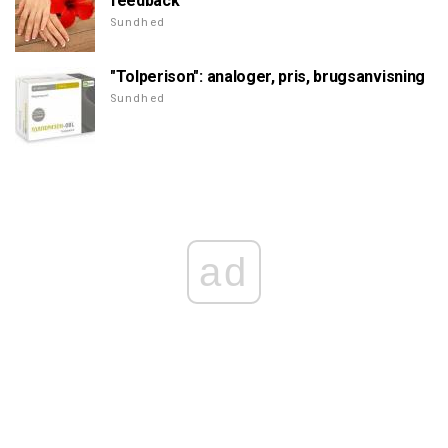
feedback
Sundhed
"Tolperison": analoger, pris, brugsanvisning
Sundhed
ad