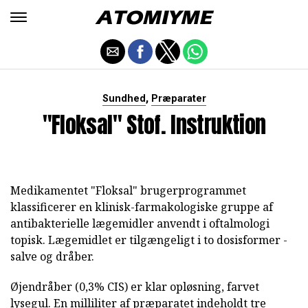
,
Sundhed
Præparater
"Floksal" Stof. Instruktion
Medikamentet "Floksal" brugerprogrammet
klassificerer en klinisk-farmakologiske gruppe af
antibakterielle lægemidler anvendt i oftalmologi
topisk. Lægemidlet er tilgængeligt i to dosisformer -
salve og dråber.
Øjendråber (0,3% CIS) er klar opløsning, farvet
lysegul. En milliliter af præparatet indeholdt tre